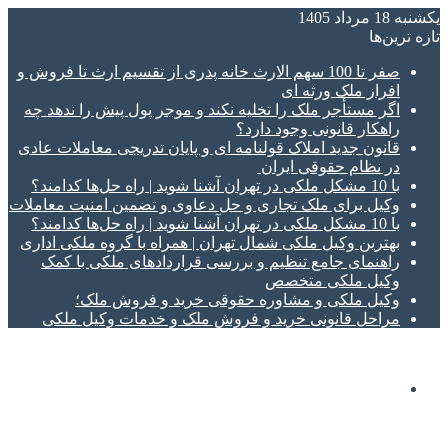
یکشنبه 18 مرداد 1405
تازه‌ ترین‌ها
صفر تا 100 سهم الارث خانه پدری از تقسیم ارث تا فروش و
افراز ملک ورثه ای
اگر مستأجر ملک را تخلیه نکند و موجر پول پیش را ندهد چه
راهکار قانونی وجود دارد؟
قانون جدید املاک قولنامه ای و پایان تدریجی معاملات عادی
در نظام حقوقی ایران
با 10 مشکل ملکی در تهران آشنا شوید | راه حل‌ها کدامند؟
وکیل برای ملک تجاری و حل دعاوی و تضمین امنیت معاملات
با 10 مشکل ملکی در تهران آشنا شوید | راه حل‌ها کدامند؟
بهترین وکیل ملکی شمال تهران | همراه با گروه ملکی اداری
راهنمای جامع تنظیم و بررسی قراردادهای ملکی با کمک
وکیل ملکی متخصص
وکیل ملکی و مشاوره حقوقی خرید و فروش ملک؛
مراحل قانونی خرید و فروش ملک و خدمات وکیل ملکی