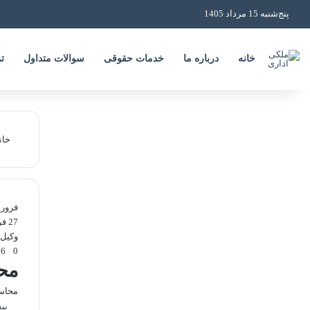
پنج‌شنبه 15 مرداد 1405
خانه
درباره ما
خدمات حقوقی
سوالات متداول
ت
خان
فرور
27 فروردین
وکیل 
86
0
محا
محاسب
بی