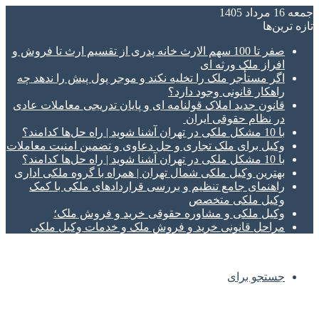
جمعه 16 مرداد 1405
تازه‌ ترین‌ها
صفر تا 100 سهم الارث خانه پدری از تقسیم ارث تا فروش و
افراز ملک ورثه ای
اگر مستأجر ملک را تخلیه نکند و موجر پول پیش را ندهد چه
راهکار قانونی وجود دارد؟
قانون جدید املاک قولنامه ای و پایان تدریجی معاملات عادی
در نظام حقوقی ایران
با 10 مشکل ملکی در تهران آشنا شوید | راه حل‌ها کدامند؟
وکیل برای ملک تجاری و حل دعاوی و تضمین امنیت معاملات
با 10 مشکل ملکی در تهران آشنا شوید | راه حل‌ها کدامند؟
بهترین وکیل ملکی شمال تهران | همراه با گروه ملکی اداری
راهنمای جامع تنظیم و بررسی قراردادهای ملکی با کمک
وکیل ملکی متخصص
وکیل ملکی و مشاوره حقوقی خرید و فروش ملک؛
مراحل قانونی خرید و فروش ملک و خدمات وکیل ملکی
جستجو برای