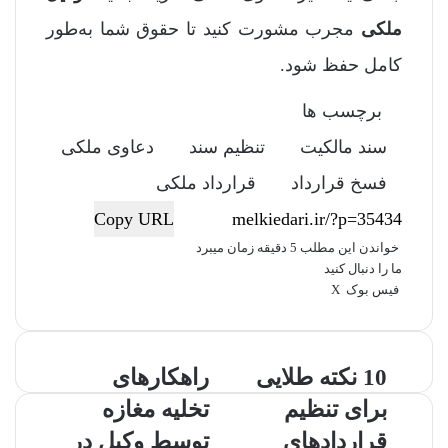
ملکی
مجرب مشورت کنید تا حقوق شما به‌طور
کامل حفظ شود.
برچسب ها
سند مالکیت
تنظیم سند
دعاوی ملکی
فسخ قرارداد
قرارداد ملکی
Copy URL
خواندن این مطلب 5 دقیقه زمان میبرد
ما را دنبال کنید
فیس بوک
X
ل
ا
چ
ی
ت
پ
ر
ا
V
ش
ن
ا
ی
د
ت
K
پ
ک
م
د
ن‌
o
ر
1
10 نکته طلایی
ر
راهکارهای
د
ب
ت
ی
n
ا
0
ا
ی
ل
ر
t
ت
ک
برای تنظیم
تخلیه مغازه
ن
ه
ن
ر
س
a
گ
ک
ک
ت
k
ذ
قراردادهای
توسط وکیل در