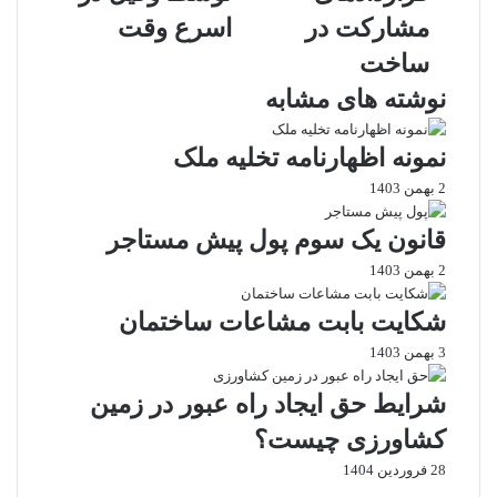
ت
ا
t
ا
مشارکت در
اسرع وقت
ه
ر
e
ر
ط
ه
ی
ساخت
ل
ا
ا
نوشته های مشابه
ا
ی
ز
ی
ت
ط
ی
خ
ر
نمونه اظهارنامه تخلیه ملک
ب
ل
ی
2 بهمن 1403
ر
ی
ق
ا
ه
ا
قانون یک سوم پول پیش مستاجر
ی
م
ی
ت
غ
م
2 بهمن 1403
ن
ا
ی
ظ
ز
ل
شکایت بابت مشاعات ساختمان
ی
ه
3 بهمن 1403
م
ت
ق
و
شرایط حق ایجاد راه عبور در زمین
ر
س
ا
ط
کشاورزی چیست؟
ر
و
28 فروردین 1404
د
ک