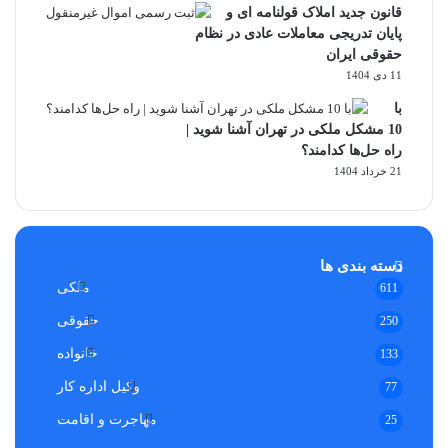
قانون جدید املاک قولنامه ای و
پایان تدریجی معاملات عادی در نظام
حقوقی ایران
11 دی 1404
با
10 مشکل ملکی در تهران آشنا شوید |
راه حل‌ها کدامند؟
21 خرداد 1404
دسته بندی ها
ملکی
611
حقوقی
250
خانواده
133
وکیل اداره کار
77
مهاجرت و اقامت
25