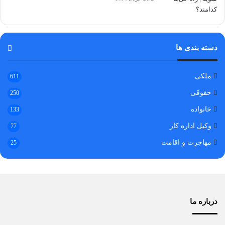
دسته بندی ها
ملکی
611
حقوقی
250
خانواده
133
وکیل اداره کار
77
مهاجرت و اقامت
25
درباره ما