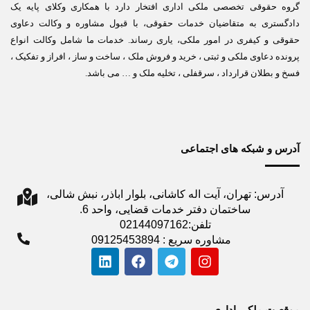
گروه حقوقی تخصصی ملکی اداری افتخار دارد با همکاری وکلای پایه یک
دادگستری به متقاضیان خدمات حقوقی، با قبول مشاوره و وکالت دعاوی
حقوقی و کیفری در امور ملکی، یاری رساند. خدمات ما شامل وکالت انواع
پرونده دعاوی ملکی و ثبتی ، خرید و فروش ملک ، ساخت و ساز ، افراز و تفکیک ،
فسخ و بطلان قرارداد ، سرقفلی ، تخلیه ملک و … می باشد.
آدرس و شبکه های اجتماعی
آدرس: تهران، آیت اله کاشانی، بلوار اباذر، نبش شالی،
ساختمان دفتر خدمات قضایی، واحد 6.
تلفن:02144097162
مشاوره سریع : 09125453894