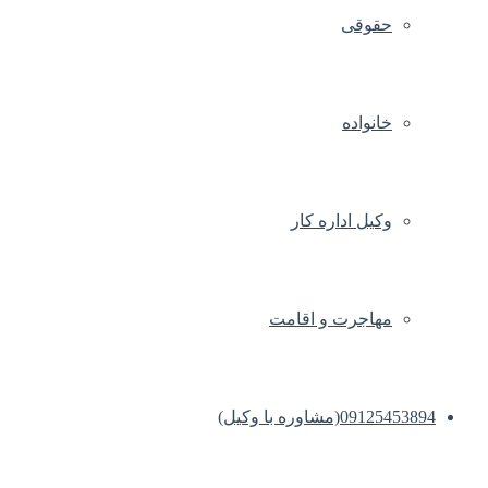
حقوقی
خانواده
وکیل اداره کار
مهاجرت و اقامت
09125453894(مشاوره با وکیل)