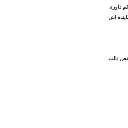
کم داوری
اینده اش
خص ثالث