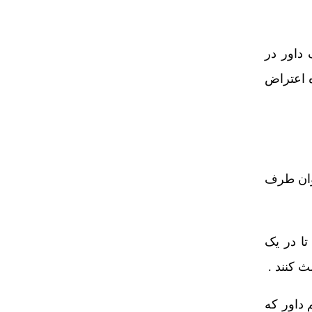
داور در
ه اعتراض
وان طرف
ا در یک
ث کنند .
 داور که