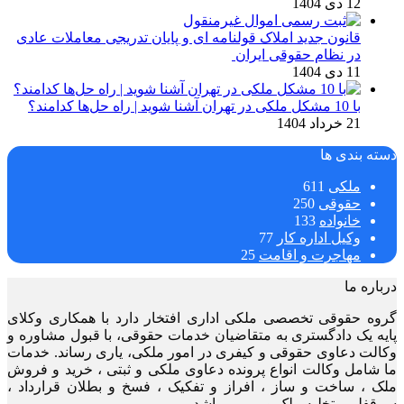
12 دی 1404
قانون جدید املاک قولنامه ای و پایان تدریجی معاملات عادی
در نظام حقوقی ایران
11 دی 1404
با 10 مشکل ملکی در تهران آشنا شوید | راه حل‌ها کدامند؟
21 خرداد 1404
دسته بندی ها
ملکی
611
حقوقی
250
خانواده
133
وکیل اداره کار
77
مهاجرت و اقامت
25
درباره ما
گروه حقوقی تخصصی ملکی اداری افتخار دارد با همکاری وکلای
پایه یک دادگستری به متقاضیان خدمات حقوقی، با قبول مشاوره و
وکالت دعاوی حقوقی و کیفری در امور ملکی، یاری رساند. خدمات
ما شامل وکالت انواع پرونده دعاوی ملکی و ثبتی ، خرید و فروش
ملک ، ساخت و ساز ، افراز و تفکیک ، فسخ و بطلان قرارداد ،
سرقفلی ، تخلیه ملک و … می باشد.