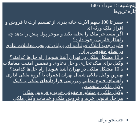
پنج‌شنبه 15 مرداد 1405
تازه‌ ترین‌ها
صفر تا 100 سهم الارث خانه پدری از تقسیم ارث تا فروش و
افراز ملک ورثه ای
اگر مستأجر ملک را تخلیه نکند و موجر پول پیش را ندهد چه
راهکار قانونی وجود دارد؟
قانون جدید املاک قولنامه ای و پایان تدریجی معاملات عادی
در نظام حقوقی ایران
با 10 مشکل ملکی در تهران آشنا شوید | راه حل‌ها کدامند؟
وکیل برای ملک تجاری و حل دعاوی و تضمین امنیت معاملات
با 10 مشکل ملکی در تهران آشنا شوید | راه حل‌ها کدامند؟
بهترین وکیل ملکی شمال تهران | همراه با گروه ملکی اداری
راهنمای جامع تنظیم و بررسی قراردادهای ملکی با کمک
وکیل ملکی متخصص
وکیل ملکی و مشاوره حقوقی خرید و فروش ملک؛
مراحل قانونی خرید و فروش ملک و خدمات وکیل ملکی
جستجو برای