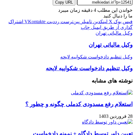
Copy URL
خواندن این مطلب 4 دقیقه زمان میبرد
ما را دنبال کنید
فیس بوک
X
لینکدین
‫تامبلر
‫پین‌ترست
‫رددیت
‫VKontakte
اشتراک
گذاری از طریق ایمیل
چاپ
وکیل مالیاتی تهران
وکیل مالیاتی تهران
وکیل تنظیم دادخواست شکواییه لایحه
وکیل تنظیم دادخواست شکواییه لایحه
نوشته های مشابه
استعلام رفع مسدودی کدملی چگونه و چطور ؟
28 فروردین 1403
تعیین داور توسط دادگاه + نمونه دادخواست