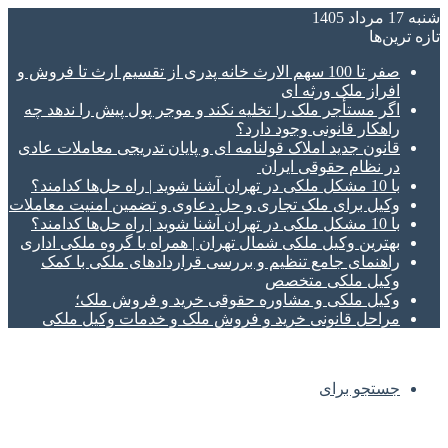
شنبه 17 مرداد 1405
تازه‌ ترین‌ها
صفر تا 100 سهم الارث خانه پدری از تقسیم ارث تا فروش و
افراز ملک ورثه ای
اگر مستأجر ملک را تخلیه نکند و موجر پول پیش را ندهد چه
راهکار قانونی وجود دارد؟
قانون جدید املاک قولنامه ای و پایان تدریجی معاملات عادی
در نظام حقوقی ایران
با 10 مشکل ملکی در تهران آشنا شوید | راه حل‌ها کدامند؟
وکیل برای ملک تجاری و حل دعاوی و تضمین امنیت معاملات
با 10 مشکل ملکی در تهران آشنا شوید | راه حل‌ها کدامند؟
بهترین وکیل ملکی شمال تهران | همراه با گروه ملکی اداری
راهنمای جامع تنظیم و بررسی قراردادهای ملکی با کمک
وکیل ملکی متخصص
وکیل ملکی و مشاوره حقوقی خرید و فروش ملک؛
مراحل قانونی خرید و فروش ملک و خدمات وکیل ملکی
جستجو برای