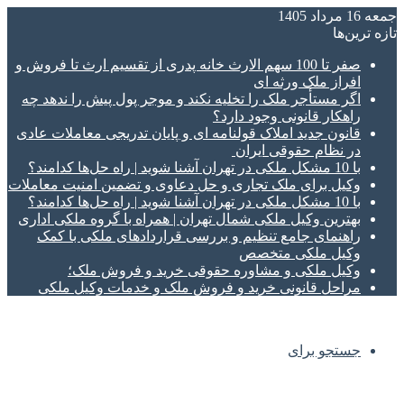
جمعه 16 مرداد 1405
تازه‌ ترین‌ها
صفر تا 100 سهم الارث خانه پدری از تقسیم ارث تا فروش و
افراز ملک ورثه ای
اگر مستأجر ملک را تخلیه نکند و موجر پول پیش را ندهد چه
راهکار قانونی وجود دارد؟
قانون جدید املاک قولنامه ای و پایان تدریجی معاملات عادی
در نظام حقوقی ایران
با 10 مشکل ملکی در تهران آشنا شوید | راه حل‌ها کدامند؟
وکیل برای ملک تجاری و حل دعاوی و تضمین امنیت معاملات
با 10 مشکل ملکی در تهران آشنا شوید | راه حل‌ها کدامند؟
بهترین وکیل ملکی شمال تهران | همراه با گروه ملکی اداری
راهنمای جامع تنظیم و بررسی قراردادهای ملکی با کمک
وکیل ملکی متخصص
وکیل ملکی و مشاوره حقوقی خرید و فروش ملک؛
مراحل قانونی خرید و فروش ملک و خدمات وکیل ملکی
جستجو برای