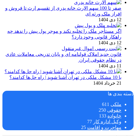
صفر تا 100 سهم الارث خانه پدری از تقسیم ارث تا فروش و
افراز ملک ورثه ای
12 دی 1404
اگر مستأجر ملک را تخلیه نکند و موجر پول پیش را ندهد چه
راهکار قانونی وجود دارد؟
12 دی 1404
قانون جدید املاک قولنامه ای و پایان تدریجی معاملات عادی
در نظام حقوقی ایران
11 دی 1404
با 10 مشکل ملکی در تهران آشنا شوید | راه حل‌ها کدامند؟
21 خرداد 1404
دسته بندی ها
ملکی
611
حقوقی
250
خانواده
133
وکیل اداره کار
77
مهاجرت و اقامت
25