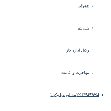
حقوقی
خانواده
وکیل اداره کار
مهاجرت و اقامت
09125453894(مشاوره با وکیل)