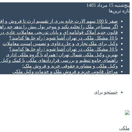
پنج‌شنبه 15 مرداد 1405
تازه‌ ترین‌ها
صفر تا 100 سهم الارث خانه پدری از تقسیم ارث تا فروش و افراز ملک ورثه ای
اگر مستأجر ملک را تخلیه نکند و موجر پول پیش را ندهد چه راهک
قانون جدید املاک قولنامه ای و پایان تدریجی معاملات عادی د
با 10 مشکل ملکی در تهران آشنا شوید | راه حل‌ها کدامند؟
وکیل برای ملک تجاری و حل دعاوی و تضمین امنیت معاملات
با 10 مشکل ملکی در تهران آشنا شوید | راه حل‌ها کدامند؟
بهترین وکیل ملکی شمال تهران | همراه با گروه ملکی اداری
راهنمای جامع تنظیم و بررسی قراردادهای ملکی با کمک وکی
وکیل ملکی و مشاوره حقوقی خرید و فروش ملک؛
مراحل قانونی خرید و فروش ملک و خدمات وکیل ملکی
جستجو برای