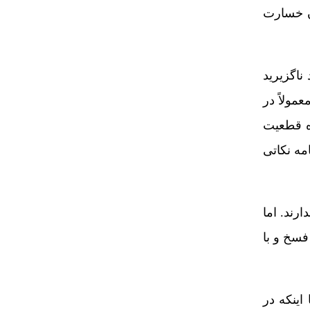
ن خسارت
ناگزیرید
مولاً در
ده قطعیت
مه نکاتی
رند. اما
فسخ و با
اینکه در