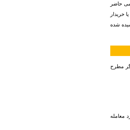
سمی حاضر
ا خریدار
شیده شده
گر مطرح
د معامله