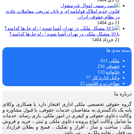
قانون جدید املاک قولنامه ای و پایان تدریجی معاملات عادی
در نظام حقوقی ایران
11 دی 1404
با 10 مشکل ملکی در تهران آشنا شوید | راه حل‌ها کدامند؟
21 خرداد 1404
دسته بندی ها
ملکی
611
حقوقی
250
خانواده
133
وکیل اداره کار
77
مهاجرت و اقامت
25
درباره ما
گروه حقوقی تخصصی ملکی اداری افتخار دارد با همکاری وکلای
پایه یک دادگستری به متقاضیان خدمات حقوقی، با قبول مشاوره و
وکالت دعاوی حقوقی و کیفری در امور ملکی، یاری رساند. خدمات
ما شامل وکالت انواع پرونده دعاوی ملکی و ثبتی ، خرید و فروش
ملک ، ساخت و ساز ، افراز و تفکیک ، فسخ و بطلان قرارداد ،
سرقفلی ، تخلیه ملک و … می باشد.