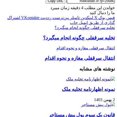
Copy URL
خواندن این مطلب 4 دقیقه زمان میبرد
ما را دنبال کنید
فیس بوک
X
لینکدین
‫تامبلر
‫پین‌ترست
‫رددیت
‫VKontakte
اشتراک
گذاری از طریق ایمیل
چاپ
تخلیه سرقفلی چگونه انجام میگیرد؟
تخلیه سرقفلی چگونه انجام میگیرد؟
انتقال سرقفلی مغازه و نحوه اقدام
انتقال سرقفلی مغازه و نحوه اقدام
نوشته های مشابه
نمونه اظهارنامه تخلیه ملک
2 بهمن 1403
قانون یک سوم پول پیش مستاجر