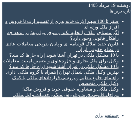
دوشنبه 19 مرداد 1405
تازه‌ ترین‌ها
صفر تا 100 سهم الارث خانه پدری از تقسیم ارث تا فروش و
افراز ملک ورثه ای
اگر مستأجر ملک را تخلیه نکند و موجر پول پیش را ندهد چه
راهکار قانونی وجود دارد؟
قانون جدید املاک قولنامه ای و پایان تدریجی معاملات عادی
در نظام حقوقی ایران
با 10 مشکل ملکی در تهران آشنا شوید | راه حل‌ها کدامند؟
وکیل برای ملک تجاری و حل دعاوی و تضمین امنیت معاملات
با 10 مشکل ملکی در تهران آشنا شوید | راه حل‌ها کدامند؟
بهترین وکیل ملکی شمال تهران | همراه با گروه ملکی اداری
راهنمای جامع تنظیم و بررسی قراردادهای ملکی با کمک
وکیل ملکی متخصص
وکیل ملکی و مشاوره حقوقی خرید و فروش ملک؛
مراحل قانونی خرید و فروش ملک و خدمات وکیل ملکی
جستجو برای