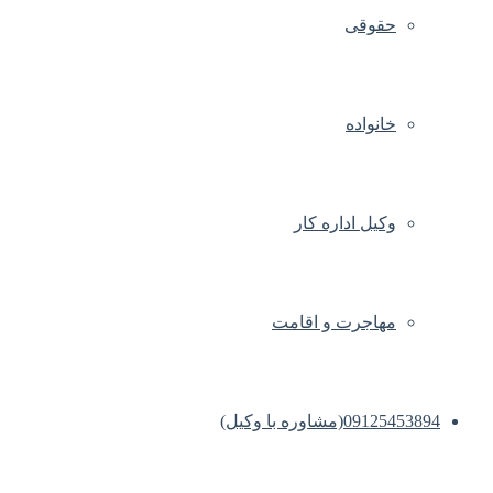
حقوقی
خانواده
وکیل اداره کار
مهاجرت و اقامت
09125453894(مشاوره با وکیل)