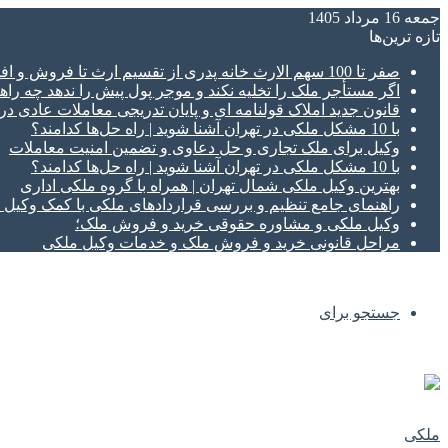
جمعه 16 مرداد 1405
تازه‌ ترین‌ها
صفر تا 100 سهم الارث خانه پدری از تقسیم ارث تا فروش و افراز ملک ورثه ای
اگر مستأجر ملک را تخلیه نکند و موجر پول پیش را ندهد چه راهک
قانون جدید املاک قولنامه ای و پایان تدریجی معاملات عادی د
با 10 مشکل ملکی در تهران آشنا شوید | راه حل‌ها کدامند؟
وکیل برای ملک تجاری و حل دعاوی و تضمین امنیت معاملات
با 10 مشکل ملکی در تهران آشنا شوید | راه حل‌ها کدامند؟
بهترین وکیل ملکی شمال تهران | همراه با گروه ملکی اداری
راهنمای جامع تنظیم و بررسی قراردادهای ملکی با کمک وکی
وکیل ملکی و مشاوره حقوقی خرید و فروش ملک؛
مراحل قانونی خرید و فروش ملک و خدمات وکیل ملکی
جستجو برای