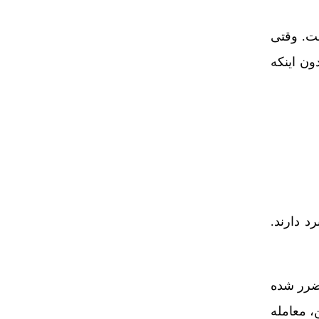
ست. وقتی
ون اینکه
د دارند.
 ضرر شده
، معامله