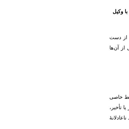
ا وکیل
 از دست
از آن‌ها
یط خاصی
ا تأخیر،
اعادلانۀ