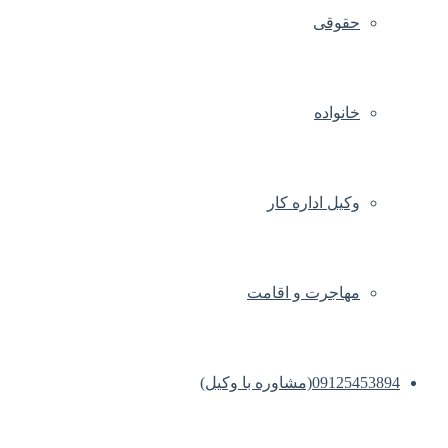
حقوقی
خانواده
وکیل اداره کار
مهاجرت و اقامت
09125453894(مشاوره با وکیل)