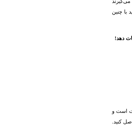
ی‌گیرند
 با چنین
ات دهد!
ت است و
صل کنید.