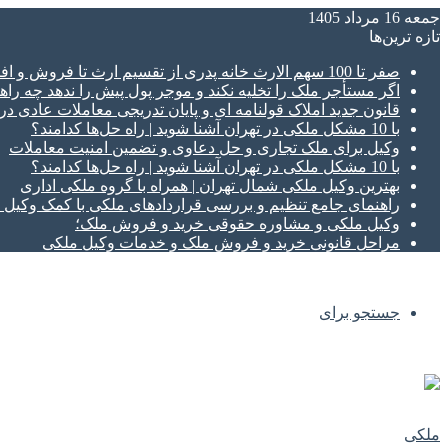
جمعه 16 مرداد 1405
تازه‌ ترین‌ها
صفر تا 100 سهم الارث خانه پدری از تقسیم ارث تا فروش و افراز ملک ورثه ای
اگر مستأجر ملک را تخلیه نکند و موجر پول پیش را ندهد چه راهک
قانون جدید املاک قولنامه ای و پایان تدریجی معاملات عادی د
با 10 مشکل ملکی در تهران آشنا شوید | راه حل‌ها کدامند؟
وکیل برای ملک تجاری و حل دعاوی و تضمین امنیت معاملات
با 10 مشکل ملکی در تهران آشنا شوید | راه حل‌ها کدامند؟
بهترین وکیل ملکی شمال تهران | همراه با گروه ملکی اداری
راهنمای جامع تنظیم و بررسی قراردادهای ملکی با کمک وکی
وکیل ملکی و مشاوره حقوقی خرید و فروش ملک؛
مراحل قانونی خرید و فروش ملک و خدمات وکیل ملکی
جستجو برای