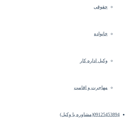
حقوقی
خانواده
وکیل اداره کار
مهاجرت و اقامت
09125453894(مشاوره با وکیل)