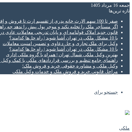
جمعه 16 مرداد 1405
تازه‌ ترین‌ها
صفر تا 100 سهم الارث خانه پدری از تقسیم ارث تا فروش و افراز ملک ورثه ای
اگر مستأجر ملک را تخلیه نکند و موجر پول پیش را ندهد چه راهک
قانون جدید املاک قولنامه ای و پایان تدریجی معاملات عادی د
با 10 مشکل ملکی در تهران آشنا شوید | راه حل‌ها کدامند؟
وکیل برای ملک تجاری و حل دعاوی و تضمین امنیت معاملات
با 10 مشکل ملکی در تهران آشنا شوید | راه حل‌ها کدامند؟
بهترین وکیل ملکی شمال تهران | همراه با گروه ملکی اداری
راهنمای جامع تنظیم و بررسی قراردادهای ملکی با کمک وکی
وکیل ملکی و مشاوره حقوقی خرید و فروش ملک؛
مراحل قانونی خرید و فروش ملک و خدمات وکیل ملکی
جستجو برای