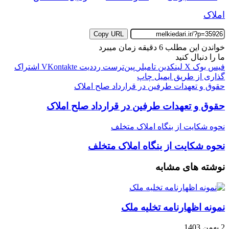
املاک
Copy URL
خواندن این مطلب 6 دقیقه زمان میبرد
ما را دنبال کنید
فیس بوک
X
لینکدین
‫تامبلر
‫پین‌ترست
‫رددیت
‫VKontakte
اشتراک
گذاری از طریق ایمیل
چاپ
حقوق و تعهدات طرفین در قرارداد صلح املاک
حقوق و تعهدات طرفین در قرارداد صلح املاک
نحوه شکایت از بنگاه املاک متخلف
نحوه شکایت از بنگاه املاک متخلف
نوشته های مشابه
نمونه اظهارنامه تخلیه ملک
2 بهمن 1403