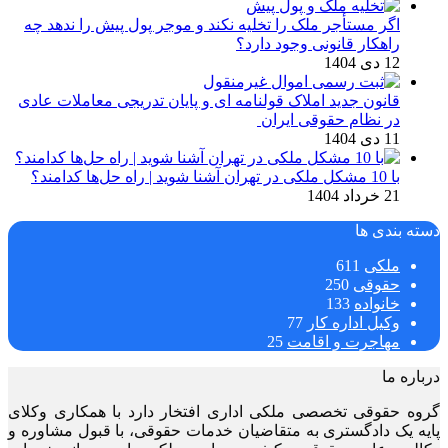
اگر مستأجر ملک را تخلیه نکند و موجر پول پیش را ندهد چه
راهکار قانونی وجود دارد؟
12 دی 1404
قانون جدید املاک قولنامه ای و پایان تدریجی معاملات عادی
در نظام حقوقی ایران
11 دی 1404
با 10 مشکل ملکی در تهران آشنا شوید | راه حل‌ها کدامند؟
21 خرداد 1404
دسته بندی ها
ملکی
611
حقوقی
250
خانواده
133
وکیل اداره کار
77
مهاجرت و اقامت
25
درباره ما
گروه حقوقی تخصصی ملکی اداری افتخار دارد با همکاری وکلای
پایه یک دادگستری به متقاضیان خدمات حقوقی، با قبول مشاوره و