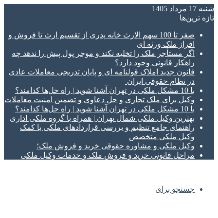
شنبه 17 مرداد 1405
تازه‌ ترین‌ها
صفر تا 100 سهم الارث خانه پدری از تقسیم ارث تا فروش و
افراز ملک ورثه ای
اگر مستأجر ملک را تخلیه نکند و موجر پول پیش را ندهد چه
راهکار قانونی وجود دارد؟
قانون جدید املاک قولنامه ای و پایان تدریجی معاملات عادی
در نظام حقوقی ایران
با 10 مشکل ملکی در تهران آشنا شوید | راه حل‌ها کدامند؟
وکیل برای ملک تجاری و حل دعاوی و تضمین امنیت معاملات
با 10 مشکل ملکی در تهران آشنا شوید | راه حل‌ها کدامند؟
بهترین وکیل ملکی شمال تهران | همراه با گروه ملکی اداری
راهنمای جامع تنظیم و بررسی قراردادهای ملکی با کمک
وکیل ملکی متخصص
وکیل ملکی و مشاوره حقوقی خرید و فروش ملک؛
مراحل قانونی خرید و فروش ملک و خدمات وکیل ملکی
جستجو برای