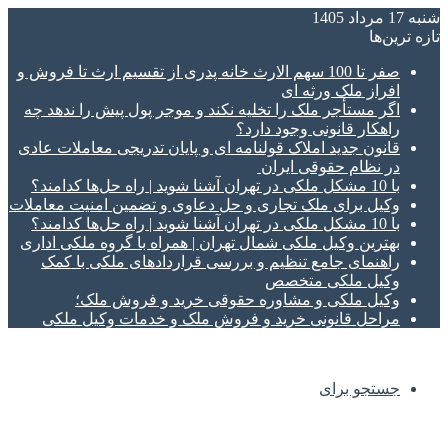
شنبه 17 مرداد 1405
تازه‌ ترین‌ها
صفر تا 100 سهم الارث خانه پدری از تقسیم ارث تا فروش و
افراز ملک ورثه ای
اگر مستأجر ملک را تخلیه نکند و موجر پول پیش را ندهد چه
راهکار قانونی وجود دارد؟
قانون جدید املاک قولنامه ای و پایان تدریجی معاملات عادی
در نظام حقوقی ایران
با 10 مشکل ملکی در تهران آشنا شوید | راه حل‌ها کدامند؟
وکیل برای ملک تجاری و حل دعاوی و تضمین امنیت معاملات
با 10 مشکل ملکی در تهران آشنا شوید | راه حل‌ها کدامند؟
بهترین وکیل ملکی شمال تهران | همراه با گروه ملکی اداری
راهنمای جامع تنظیم و بررسی قراردادهای ملکی با کمک
وکیل ملکی متخصص
وکیل ملکی و مشاوره حقوقی خرید و فروش ملک؛
مراحل قانونی خرید و فروش ملک و خدمات وکیل ملکی
جستجو برای