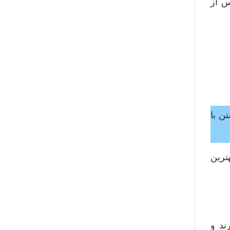
س از
ن با
ترین
ند و