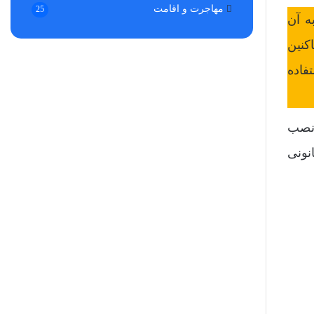
مهاجرت و اقامت
25
ه آن
کنین
فاده
 نصب
نونی