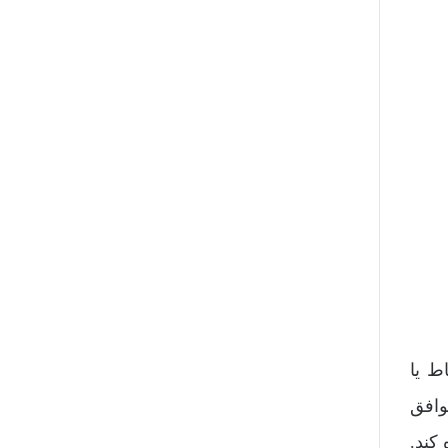
ط یا
وافق
کند.