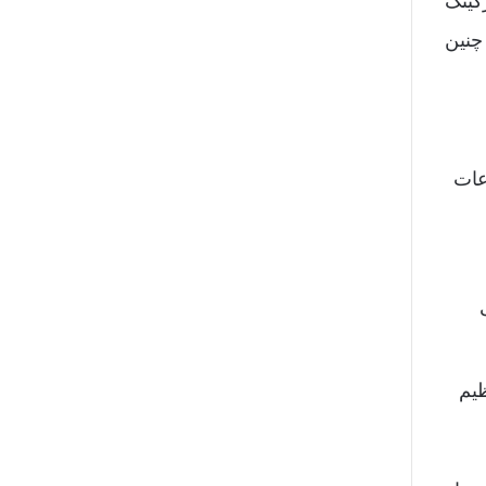
کینگ
چنین
عات
ظیم