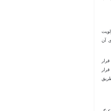
لویت
ی آن
قرار
قرار
طریق