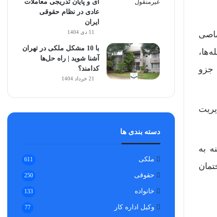
ای و پایان تدریجی معاملات
عادی در نظام حقوقی
ایران
11 دی 1404
صاصی
با 10 مشکل ملکی در تهران
‌ها،
آشنا شوید | راه حل‌ها
 جزو
کدامند؟
21 خرداد 1404
یریت
دسته بندی ها
ه به
ملکی
611
تمان
حقوقی
250
خانواده
133
وکیل اداره کار
77