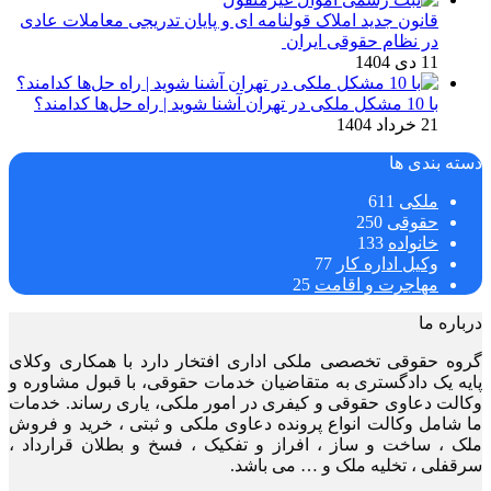
قانون جدید املاک قولنامه ای و پایان تدریجی معاملات عادی
در نظام حقوقی ایران
11 دی 1404
با 10 مشکل ملکی در تهران آشنا شوید | راه حل‌ها کدامند؟
21 خرداد 1404
دسته بندی ها
ملکی
611
حقوقی
250
خانواده
133
وکیل اداره کار
77
مهاجرت و اقامت
25
درباره ما
گروه حقوقی تخصصی ملکی اداری افتخار دارد با همکاری وکلای
پایه یک دادگستری به متقاضیان خدمات حقوقی، با قبول مشاوره و
وکالت دعاوی حقوقی و کیفری در امور ملکی، یاری رساند. خدمات
ما شامل وکالت انواع پرونده دعاوی ملکی و ثبتی ، خرید و فروش
ملک ، ساخت و ساز ، افراز و تفکیک ، فسخ و بطلان قرارداد ،
سرقفلی ، تخلیه ملک و … می باشد.