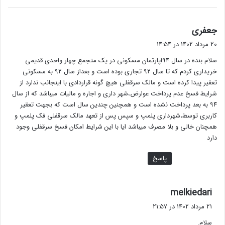
گ
جعفری
ف
20 مرداد 1402 در 14:54
ت
سلام بنده در سال ۹۴اپارتمان مسکونی در یک متجمع چهار واحدی قدیمی
:
خریداری کردم که تا سال ۹۲ تجاری بوده است و بعداز سال ۹۲ به مسکونی
تعقیر پیدا کرده است و مالک سرقفلی هیچ گونه قراردادی با اینجانب ندارد از
شرایط فسخ عدم پرداخت عوارض،شهر داری و اجاره و مالیات میباشد که از سال
۹۴ به بعد پرداخت نشده است و همچنین چندین سال است که بجهت تعقیر
کاربری توسط،شهرداری پلمپ و سپس پس از تعهد مالک سرقفلی فک پلمپ و
همچنان خالی و بلا مصرف میباشد ایا با این شرایط امکان فسخ سرقفلی وجود
دارد
پاسخ
گ
melkiedari
ف
21 مرداد 1402 در 21:57
ت
سلام.