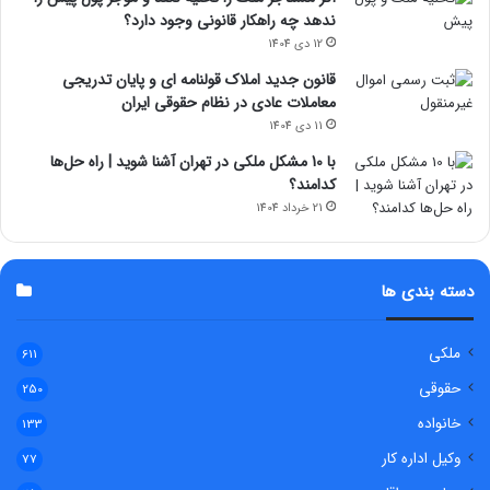
ندهد چه راهکار قانونی وجود دارد؟
12 دی 1404
قانون جدید املاک قولنامه ای و پایان تدریجی
معاملات عادی در نظام حقوقی ایران
11 دی 1404
با 10 مشکل ملکی در تهران آشنا شوید | راه حل‌ها
کدامند؟
21 خرداد 1404
دسته بندی ها
ملکی
611
حقوقی
250
خانواده
133
وکیل اداره کار
77