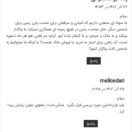
ف
22 آذر 1402 در 14:53
ت
سلام
:
ما سوله ای صنعتی داریم که اعیانی و سرقفلی برای ماست ولی زمین برای
شخص دیگر، حال صاحب زمین در هیچ زمینه ای همکاری نمیکند نه واگذار
میکند و نه ملک را میخرد و ما گرفتار شده ایم. کرایه سر قفلی هم هر ماه تسویه
است، آیا راهی برای اجبار به خرید یا فروش ملک هست؟ یا اینکه ما میتوانیم به
شخص ثالث واگزار کنیم؟
پاسخ
گ
melkiedari
ف
25 آذر 1402 در 09:25
ت
سلام
:
باید قراردادتون مورد بررسی قرار بگیرد. ممکن است راههای بتوان برایش پیدا
کرد.
پاسخ