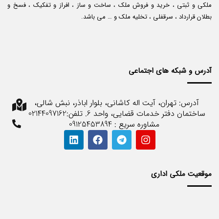
ملکی و ثبتی ، خرید و فروش ملک ، ساخت و ساز ، افراز و تفکیک ، فسخ و
بطلان قرارداد ، سرقفلی ، تخلیه ملک و … می باشد.
آدرس و شبکه های اجتماعی
آدرس: تهران، آیت اله کاشانی، بلوار اباذر، نبش شالی،
ساختمان دفتر خدمات قضایی، واحد 6. تلفن:02144097162
مشاوره سریع : 09125453894
موقعیت ملکی اداری