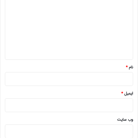
د
ی
د
گ
ا
ه
*
نام
*
ایمیل
*
وب‌ سایت