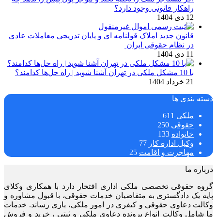
راهکار قانونی وجود دارد؟
12 دی 1404
قانون جدید املاک قولنامه ای و پایان تدریجی معاملات عادی
در نظام حقوقی ایران
11 دی 1404
با 10 مشکل ملکی در تهران آشنا شوید | راه حل‌ها کدامند؟
21 خرداد 1404
دسته بندی ها
ملکی
611
حقوقی
250
خانواده
133
وکیل اداره کار
77
مهاجرت و اقامت
25
درباره ما
گروه حقوقی تخصصی ملکی اداری افتخار دارد با همکاری وکلای
پایه یک دادگستری به متقاضیان خدمات حقوقی، با قبول مشاوره و
وکالت دعاوی حقوقی و کیفری در امور ملکی، یاری رساند. خدمات
ما شامل وکالت انواع پرونده دعاوی ملکی و ثبتی ، خرید و فروش