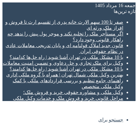
جمعه 16 مرداد 1405
تازه‌ ترین‌ها
صفر تا 100 سهم الارث خانه پدری از تقسیم ارث تا فروش و
افراز ملک ورثه ای
اگر مستأجر ملک را تخلیه نکند و موجر پول پیش را ندهد چه
راهکار قانونی وجود دارد؟
قانون جدید املاک قولنامه ای و پایان تدریجی معاملات عادی
در نظام حقوقی ایران
با 10 مشکل ملکی در تهران آشنا شوید | راه حل‌ها کدامند؟
وکیل برای ملک تجاری و حل دعاوی و تضمین امنیت معاملات
با 10 مشکل ملکی در تهران آشنا شوید | راه حل‌ها کدامند؟
بهترین وکیل ملکی شمال تهران | همراه با گروه ملکی اداری
راهنمای جامع تنظیم و بررسی قراردادهای ملکی با کمک
وکیل ملکی متخصص
وکیل ملکی و مشاوره حقوقی خرید و فروش ملک؛
مراحل قانونی خرید و فروش ملک و خدمات وکیل ملکی
جستجو برای