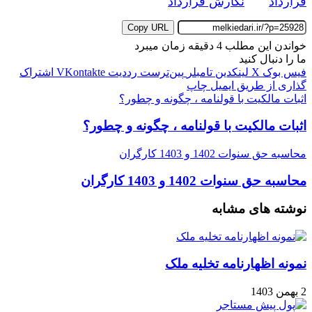
قرارداد
نگارش قرارداد
Copy URL
خواندن این مطلب 4 دقیقه زمان میبرد
ما را دنبال کنید
فیس بوک
X
لینکدین
‫تامبلر
‫پین‌ترست
‫رددیت
‫VKontakte
اشتراک
گذاری از طریق ایمیل
چاپ
اثبات مالکیت با قولنامه ، چگونه و چطور؟
اثبات مالکیت با قولنامه ، چگونه و چطور؟
محاسبه حق سنوات 1402 و 1403 کارگران
محاسبه حق سنوات 1402 و 1403 کارگران
نوشته های مشابه
نمونه اظهارنامه تخلیه ملک
2 بهمن 1403