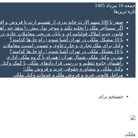
جمعه 16 مرداد 1405
تازه‌ ترین‌ها
صفر تا 100 سهم الارث خانه پدری از تقسیم ارث تا فروش و افراز ملک ورثه ای
اگر مستأجر ملک را تخلیه نکند و موجر پول پیش را ندهد چه راهک
قانون جدید املاک قولنامه ای و پایان تدریجی معاملات عادی د
با 10 مشکل ملکی در تهران آشنا شوید | راه حل‌ها کدامند؟
وکیل برای ملک تجاری و حل دعاوی و تضمین امنیت معاملات
با 10 مشکل ملکی در تهران آشنا شوید | راه حل‌ها کدامند؟
بهترین وکیل ملکی شمال تهران | همراه با گروه ملکی اداری
راهنمای جامع تنظیم و بررسی قراردادهای ملکی با کمک وکی
وکیل ملکی و مشاوره حقوقی خرید و فروش ملک؛
مراحل قانونی خرید و فروش ملک و خدمات وکیل ملکی
جستجو برای