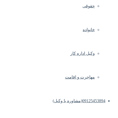
حقوقی
خانواده
وکیل اداره کار
مهاجرت و اقامت
09125453894(مشاوره با وکیل)