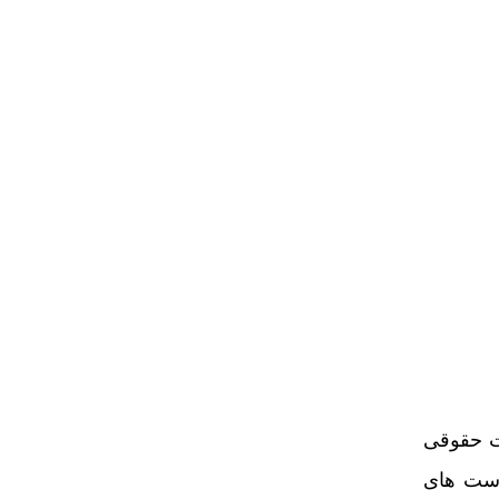
ات حقوقی
است های