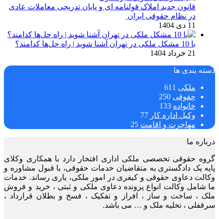
قانون جدید املاک قولنامه ای و پایان تدریجی معاملات عادی
در نظام حقوقی ایران
11 دی 1404
با 10 مشکل ملکی در تهران آشنا شوید | راه حل‌ها کدامند؟
21 خرداد 1404
دسته بندی ها
ملکی
611
حقوقی
250
خانواده
133
وکیل اداره کار
77
مهاجرت و اقامت
25
درباره ما
گروه حقوقی تخصصی ملکی اداری افتخار دارد با همکاری وکلای
پایه یک دادگستری به متقاضیان خدمات حقوقی، با قبول مشاوره و
وکالت دعاوی حقوقی و کیفری در امور ملکی، یاری رساند. خدمات
ما شامل وکالت انواع پرونده دعاوی ملکی و ثبتی ، خرید و فروش
ملک ، ساخت و ساز ، افراز و تفکیک ، فسخ و بطلان قرارداد ،
سرقفلی ، تخلیه ملک و … می باشد.