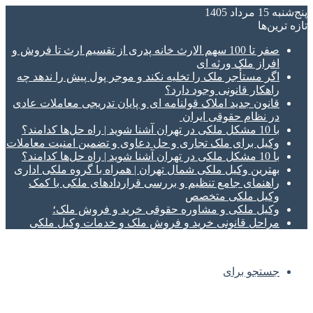
پنج‌شنبه 15 مرداد 1405
تازه‌ ترین‌ها
صفر تا 100 سهم الارث خانه پدری از تقسیم ارث تا فروش و
افراز ملک ورثه ای
اگر مستأجر ملک را تخلیه نکند و موجر پول پیش را ندهد چه
راهکار قانونی وجود دارد؟
قانون جدید املاک قولنامه ای و پایان تدریجی معاملات عادی
در نظام حقوقی ایران
با 10 مشکل ملکی در تهران آشنا شوید | راه حل‌ها کدامند؟
وکیل برای ملک تجاری و حل دعاوی و تضمین امنیت معاملات
با 10 مشکل ملکی در تهران آشنا شوید | راه حل‌ها کدامند؟
بهترین وکیل ملکی شمال تهران | همراه با گروه ملکی اداری
راهنمای جامع تنظیم و بررسی قراردادهای ملکی با کمک
وکیل ملکی متخصص
وکیل ملکی و مشاوره حقوقی خرید و فروش ملک؛
مراحل قانونی خرید و فروش ملک و خدمات وکیل ملکی
جستجو برای