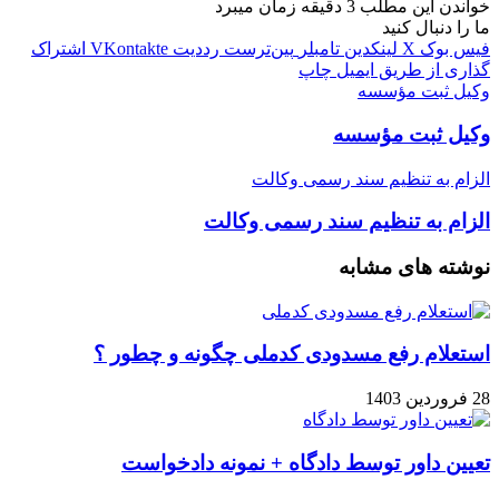
خواندن این مطلب 3 دقیقه زمان میبرد
ما را دنبال کنید
فیس بوک
X
لینکدین
‫تامبلر
‫پین‌ترست
‫رددیت
‫VKontakte
اشتراک
گذاری از طریق ایمیل
چاپ
وکیل ثبت مؤسسه
وکیل ثبت مؤسسه
الزام به تنظیم سند رسمی وکالت
الزام به تنظیم سند رسمی وکالت
نوشته های مشابه
استعلام رفع مسدودی کدملی چگونه و چطور ؟
28 فروردین 1403
تعیین داور توسط دادگاه + نمونه دادخواست