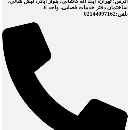
آدرس: تهران، آیت اله کاشانی، بلوار اباذر، نبش شالی،
ساختمان دفتر خدمات قضایی، واحد 6.
تلفن:02144097162