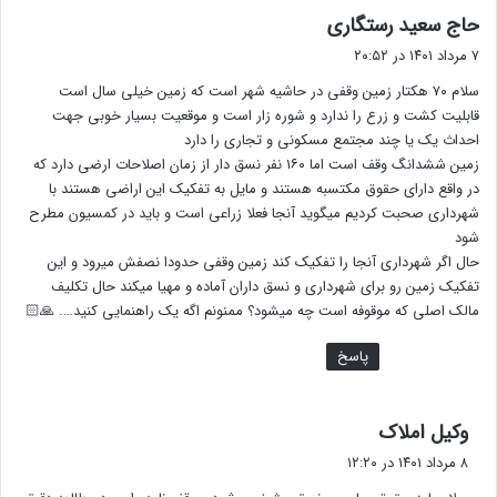
گ
حاج سعید رستگاری
ف
۷ مرداد ۱۴۰۱ در ۲۰:۵۲
ت
سلام ۷۰ هکتار زمین وقفی در حاشیه شهر است که زمین خیلی سال است
:
قابلیت کشت و زرع را ندارد و شوره زار است و موقعیت بسیار خوبی جهت
احداث یک یا چند مجتمع مسکونی و تجاری را دارد
زمین ششدانگ وقف است اما ۱۶۰ نفر نسق دار از زمان اصلاحات ارضی دارد که
در واقع دارای حقوق مکتسبه هستند و مایل به تفکیک این اراضی هستند با
شهرداری صحبت کردیم میگوید آنجا فعلا زراعی است و باید در کمسیون مطرح
شود
حال اگر شهرداری آنجا را تفکیک کند زمین وقفی حدودا نصفش میرود و این
تفکیک زمین رو برای شهرداری و نسق داران آماده و مهیا میکند حال تکلیف
مالک اصلی که موقوفه است چه میشود؟ ممنونم اگه یک راهنمایی کنید…. 🙏🏻
پاسخ
گ
وکیل املاک
ف
۸ مرداد ۱۴۰۱ در ۱۲:۲۰
ت