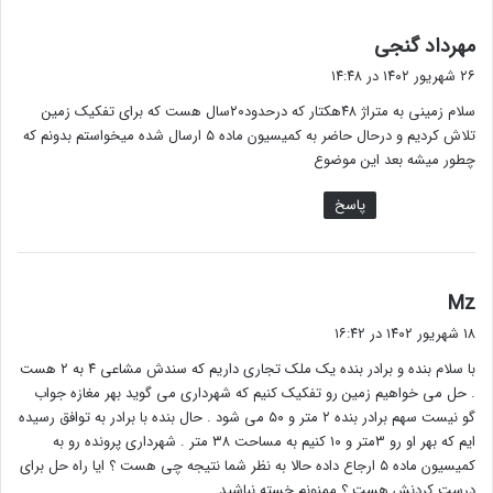
گ
مهرداد گنجی
ف
۲۶ شهریور ۱۴۰۲ در ۱۴:۴۸
ت
سلام زمینی به متراژ ۴۸هکتار که درحدود۲۰سال هست که برای تفکیک زمین
:
تلاش کردیم و درحال حاضر به کمیسیون ماده ۵ ارسال شده میخواستم بدونم که
چطور میشه بعد این موضوع
پاسخ
گ
Mz
ف
۱۸ شهریور ۱۴۰۲ در ۱۶:۴۲
ت
با سلام بنده و برادر بنده یک ملک تجاری داریم که سندش مشاعی ۴ به ۲ هست
:
. حل می خواهیم زمین رو تفکیک کنیم که شهرداری می گوید بهر مغازه جواب
گو نیست سهم برادر بنده ۲ متر و ۵۰ می شود . حال بنده با برادر به توافق رسیده
ایم که بهر او رو ۳متر و ۱۰ کنیم به مساحت ۳۸ متر . شهرداری پرونده رو به
کمیسیون ماده ۵ ارجاع داده حالا به نظر شما نتیجه چی هست ؟ ایا راه حل برای
درست کردنش هست ؟ ممنونم خسته نباشید