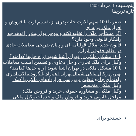
پنج‌شنبه 15 مرداد 1405
تازه‌ ترین‌ها
صفر تا 100 سهم الارث خانه پدری از تقسیم ارث تا فروش و
افراز ملک ورثه ای
اگر مستأجر ملک را تخلیه نکند و موجر پول پیش را ندهد چه
راهکار قانونی وجود دارد؟
قانون جدید املاک قولنامه ای و پایان تدریجی معاملات عادی
در نظام حقوقی ایران
با 10 مشکل ملکی در تهران آشنا شوید | راه حل‌ها کدامند؟
وکیل برای ملک تجاری و حل دعاوی و تضمین امنیت معاملات
با 10 مشکل ملکی در تهران آشنا شوید | راه حل‌ها کدامند؟
بهترین وکیل ملکی شمال تهران | همراه با گروه ملکی اداری
راهنمای جامع تنظیم و بررسی قراردادهای ملکی با کمک
وکیل ملکی متخصص
وکیل ملکی و مشاوره حقوقی خرید و فروش ملک؛
مراحل قانونی خرید و فروش ملک و خدمات وکیل ملکی
جستجو برای