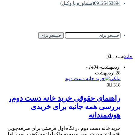
09125453894(مشاوره با وکیل)
جستجو برای
خانه
/
سند ملک
اردیبهشت
- 1404 -
28 اردیبهشت
ملکی
0
318
راهنمای حقوقی خرید خانه دست دوم،
بررسی همه جانبه برای خریدی
هوشمندانه
خرید خانه دست دوم در نگاه اول فرصتی برای صرفه‌جویی
اقتصادی و دسترسی سریع به ملک آماده سکونت است. اما…