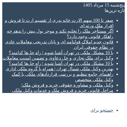
پنج‌شنبه 15 مرداد 1405
تازه‌ ترین‌ها
صفر تا 100 سهم الارث خانه پدری از تقسیم ارث تا فروش و
افراز ملک ورثه ای
اگر مستأجر ملک را تخلیه نکند و موجر پول پیش را ندهد چه
راهکار قانونی وجود دارد؟
قانون جدید املاک قولنامه ای و پایان تدریجی معاملات عادی
در نظام حقوقی ایران
با 10 مشکل ملکی در تهران آشنا شوید | راه حل‌ها کدامند؟
وکیل برای ملک تجاری و حل دعاوی و تضمین امنیت معاملات
با 10 مشکل ملکی در تهران آشنا شوید | راه حل‌ها کدامند؟
بهترین وکیل ملکی شمال تهران | همراه با گروه ملکی اداری
راهنمای جامع تنظیم و بررسی قراردادهای ملکی با کمک
وکیل ملکی متخصص
وکیل ملکی و مشاوره حقوقی خرید و فروش ملک؛
مراحل قانونی خرید و فروش ملک و خدمات وکیل ملکی
جستجو برای