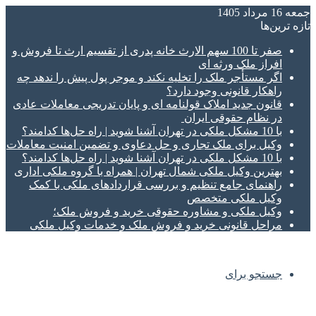
جمعه 16 مرداد 1405
تازه‌ ترین‌ها
صفر تا 100 سهم الارث خانه پدری از تقسیم ارث تا فروش و
افراز ملک ورثه ای
اگر مستأجر ملک را تخلیه نکند و موجر پول پیش را ندهد چه
راهکار قانونی وجود دارد؟
قانون جدید املاک قولنامه ای و پایان تدریجی معاملات عادی
در نظام حقوقی ایران
با 10 مشکل ملکی در تهران آشنا شوید | راه حل‌ها کدامند؟
وکیل برای ملک تجاری و حل دعاوی و تضمین امنیت معاملات
با 10 مشکل ملکی در تهران آشنا شوید | راه حل‌ها کدامند؟
بهترین وکیل ملکی شمال تهران | همراه با گروه ملکی اداری
راهنمای جامع تنظیم و بررسی قراردادهای ملکی با کمک
وکیل ملکی متخصص
وکیل ملکی و مشاوره حقوقی خرید و فروش ملک؛
مراحل قانونی خرید و فروش ملک و خدمات وکیل ملکی
جستجو برای