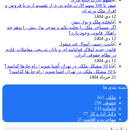
صفر تا 100 سهم الارث خانه پدری از تقسیم ارث تا فروش و
افراز ملک ورثه ای
12 دی 1404
اگر مستأجر ملک را تخلیه نکند و موجر پول پیش را ندهد چه
راهکار قانونی وجود دارد؟
12 دی 1404
قانون جدید املاک قولنامه ای و پایان تدریجی معاملات عادی
در نظام حقوقی ایران
11 دی 1404
با 10 مشکل ملکی در تهران آشنا شوید | راه حل‌ها کدامند؟
21 خرداد 1404
دسته بندی ها
ملکی
611
حقوقی
250
خانواده
133
وکیل اداره کار
77
مهاجرت و اقامت
25
درباره ما