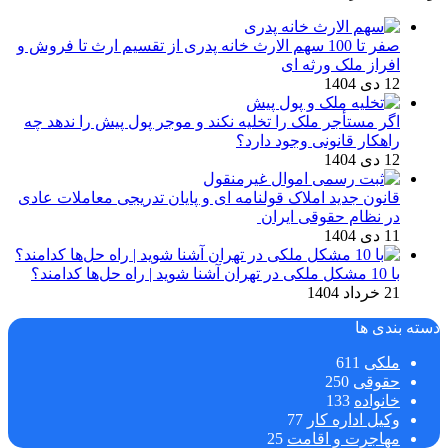
صفر تا 100 سهم الارث خانه پدری از تقسیم ارث تا فروش و
افراز ملک ورثه ای
12 دی 1404
اگر مستأجر ملک را تخلیه نکند و موجر پول پیش را ندهد چه
راهکار قانونی وجود دارد؟
12 دی 1404
قانون جدید املاک قولنامه ای و پایان تدریجی معاملات عادی
در نظام حقوقی ایران
11 دی 1404
با 10 مشکل ملکی در تهران آشنا شوید | راه حل‌ها کدامند؟
21 خرداد 1404
دسته بندی ها
ملکی
611
حقوقی
250
خانواده
133
وکیل اداره کار
77
مهاجرت و اقامت
25