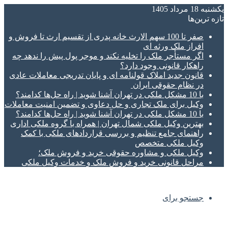
یکشنبه 18 مرداد 1405
تازه‌ ترین‌ها
صفر تا 100 سهم الارث خانه پدری از تقسیم ارث تا فروش و
افراز ملک ورثه ای
اگر مستأجر ملک را تخلیه نکند و موجر پول پیش را ندهد چه
راهکار قانونی وجود دارد؟
قانون جدید املاک قولنامه ای و پایان تدریجی معاملات عادی
در نظام حقوقی ایران
با 10 مشکل ملکی در تهران آشنا شوید | راه حل‌ها کدامند؟
وکیل برای ملک تجاری و حل دعاوی و تضمین امنیت معاملات
با 10 مشکل ملکی در تهران آشنا شوید | راه حل‌ها کدامند؟
بهترین وکیل ملکی شمال تهران | همراه با گروه ملکی اداری
راهنمای جامع تنظیم و بررسی قراردادهای ملکی با کمک
وکیل ملکی متخصص
وکیل ملکی و مشاوره حقوقی خرید و فروش ملک؛
مراحل قانونی خرید و فروش ملک و خدمات وکیل ملکی
جستجو برای