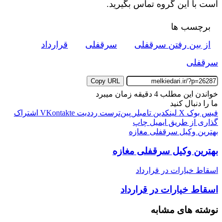
ا‌ست با این گروه تماس بگیرید.
برچسب ها
از بین رفتن سرقفلی
سرقفلی
قرارداد
سرقفلی
Copy URL
خواندن این مطلب 4 دقیقه زمان میبرد
ما را دنبال کنید
فیس بوک
X
لینکدین
‫تامبلر
‫پین‌ترست
‫رددیت
‫VKontakte
اشتراک
گذاری از طریق ایمیل
چاپ
بهترین وکیل سرقفلی مغازه
بهترین وکیل سرقفلی مغازه
اسقاط خیارات در قرارداد
اسقاط خیارات در قرارداد
نوشته های مشابه