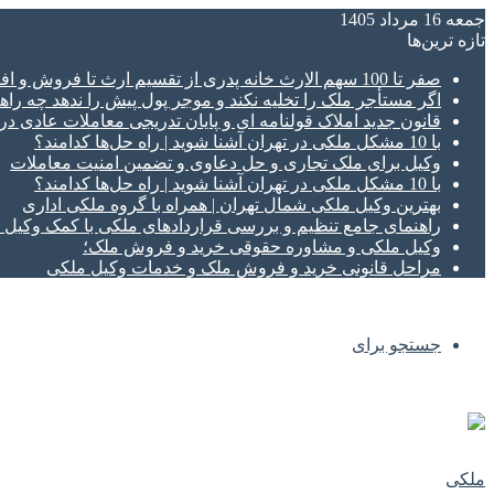
جمعه 16 مرداد 1405
تازه‌ ترین‌ها
صفر تا 100 سهم الارث خانه پدری از تقسیم ارث تا فروش و افراز ملک ورثه ای
اگر مستأجر ملک را تخلیه نکند و موجر پول پیش را ندهد چه راهک
قانون جدید املاک قولنامه ای و پایان تدریجی معاملات عادی د
با 10 مشکل ملکی در تهران آشنا شوید | راه حل‌ها کدامند؟
وکیل برای ملک تجاری و حل دعاوی و تضمین امنیت معاملات
با 10 مشکل ملکی در تهران آشنا شوید | راه حل‌ها کدامند؟
بهترین وکیل ملکی شمال تهران | همراه با گروه ملکی اداری
راهنمای جامع تنظیم و بررسی قراردادهای ملکی با کمک وکی
وکیل ملکی و مشاوره حقوقی خرید و فروش ملک؛
مراحل قانونی خرید و فروش ملک و خدمات وکیل ملکی
جستجو برای