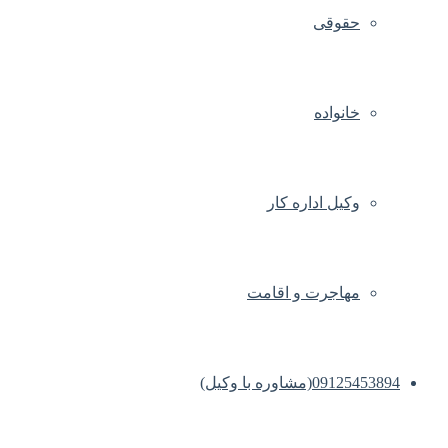
حقوقی
خانواده
وکیل اداره کار
مهاجرت و اقامت
09125453894(مشاوره با وکیل)