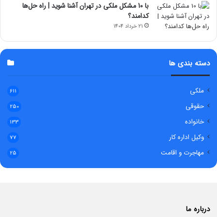
با 10 مشکل ملکی در تهران آشنا شوید | راه حل‌ها
کدامند؟
21 خرداد 1404
دسته بندی ها
ملکی
611
حقوقی
250
خانواده
133
وکیل اداره کار
77
مهاجرت و اقامت
25
درباره ما