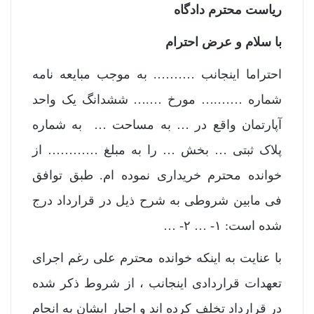
ریاست محترم دادگاه
با سلام و عرض احترام
احتراما اینجانب ………. به موجب مبایعه نامه
شماره …….… مورخ ….… ششدانگ یک واحد
آپارتمان واقع در … به مساحت … به شماره
پلاک ثبتی … بخش … را به مبلغ ………… از
خوانده محترم خریداری نموده ام. طبق توافق
فی مابین شروطی به شرح ذیل در قرارداد درج
شده است: ۱- … ۲- …
با عنایت به اینکه خوانده محترم علی رغم اجرای
تعهدات قراردادی اینجانب ، از شروط ذکر شده
در قرارداد تخلف کرده اند و اجبار ایشان به انجام