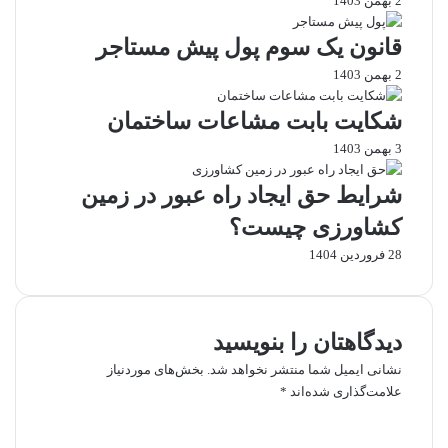
2 بهمن 1403
د
ک
ط
ر
ا
ر
قانون یک سوم پول پیش مستاجر
خ
ر
ی
و
خ
ق
2 بهمن 1403
ا
و
ا
س
ب
ی
شکایت بابت مشاعات ساختمان
ت
و
م
3 بهمن 1403
ط
ح
ی
ل
ر
ل
شرایط حق ایجاد راه عبور در زمین
ا
ف
ق
ه
کشاورزی چیست؟
ا
28 فروردین 1404
ی
دیدگاهتان را بنویسید
نشانی ایمیل شما منتشر نخواهد شد.
بخش‌های موردنیاز
علامت‌گذاری شده‌اند
*
د
ی