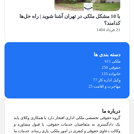
با 10 مشکل ملکی در تهران آشنا شوید | راه حل‌ها
کدامند؟
21 خرداد 1404
دسته بندی ها
ملکی
611
حقوقی
250
خانواده
133
وکیل اداره کار
77
مهاجرت و اقامت
25
درباره ما
گروه حقوقی تخصصی ملکی اداری افتخار دارد با همکاری وکلای پایه
یک دادگستری به متقاضیان خدمات حقوقی، با قبول مشاوره و
وکالت دعاوی حقوقی و کیفری در امور ملکی، یاری رساند. خدمات ما