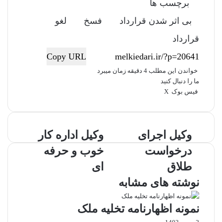
برچسب ها
بی اثر شدن قرارداد
فسخ
لغو
قرارداد
Copy URL
خواندن این مطلب 4 دقیقه زمان میبرد
ما را دنبال کنید
فیس بوک
X
ل
ا
چ
ی
ت
پ
ر
ا
V
ش
ن
ا
ی
د
ت
K
پ
ک
م
د
ن‌
o
ر
و
وکیل اجرای
و
وکیل اداره کار
د
ب
ت
ی
n
ا
ک
ک
ی
ل
ر
t
ت
ک
درخواست
خوب و حرفه
ی
ی
ن
ر
س
a
گ
ل
ل
طلاق
ت
k
ذ
ای
ا
ا
t
ا
نوشته های مشابه
ج
د
e
ر
ر
ا
ی
ا
ر
ا
نمونه اظهارنامه تخلیه ملک
ی
ه
ز