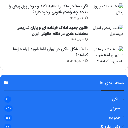
اگر مستأجر ملک را تخلیه نکند و موجر پول پیش را
ندهد چه راهکار قانونی وجود دارد؟
12 دی 1404
قانون جدید املاک قولنامه ای و پایان تدریجی
معاملات عادی در نظام حقوقی ایران
11 دی 1404
با 10 مشکل ملکی در تهران آشنا شوید | راه حل‌ها
کدامند؟
21 خرداد 1404
دسته بندی ها
ملکی
611
حقوقی
250
خانواده
133
وکیل اداره کار
77