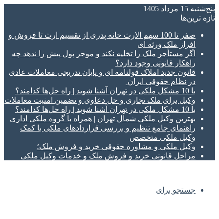
پنج‌شنبه 15 مرداد 1405
تازه‌ ترین‌ها
صفر تا 100 سهم الارث خانه پدری از تقسیم ارث تا فروش و
افراز ملک ورثه ای
اگر مستأجر ملک را تخلیه نکند و موجر پول پیش را ندهد چه
راهکار قانونی وجود دارد؟
قانون جدید املاک قولنامه ای و پایان تدریجی معاملات عادی
در نظام حقوقی ایران
با 10 مشکل ملکی در تهران آشنا شوید | راه حل‌ها کدامند؟
وکیل برای ملک تجاری و حل دعاوی و تضمین امنیت معاملات
با 10 مشکل ملکی در تهران آشنا شوید | راه حل‌ها کدامند؟
بهترین وکیل ملکی شمال تهران | همراه با گروه ملکی اداری
راهنمای جامع تنظیم و بررسی قراردادهای ملکی با کمک
وکیل ملکی متخصص
وکیل ملکی و مشاوره حقوقی خرید و فروش ملک؛
مراحل قانونی خرید و فروش ملک و خدمات وکیل ملکی
جستجو برای