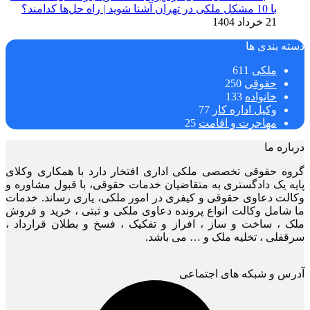
با 10 مشکل ملکی در تهران آشنا شوید | راه حل‌ها کدامند؟
21 خرداد 1404
دسته بندی ها
ملکی
611
حقوقی
250
خانواده
133
وکیل اداره کار
77
مهاجرت و اقامت
25
درباره ما
گروه حقوقی تخصصی ملکی اداری افتخار دارد با همکاری وکلای
پایه یک دادگستری به متقاضیان خدمات حقوقی، با قبول مشاوره و
وکالت دعاوی حقوقی و کیفری در امور ملکی، یاری رساند. خدمات
ما شامل وکالت انواع پرونده دعاوی ملکی و ثبتی ، خرید و فروش
ملک ، ساخت و ساز ، افراز و تفکیک ، فسخ و بطلان قرارداد ،
سرقفلی ، تخلیه ملک و … می باشد.
آدرس و شبکه های اجتماعی