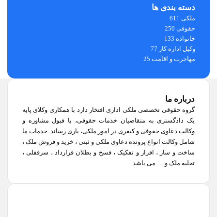
دسته بندی ها
ملکی
611
حقوقی
250
خانواده
133
وکیل اداره کار
77
مهاجرت و اقامت
25
درباره ما
گروه حقوقی تخصصی ملکی اداری افتخار دارد با همکاری وکلای پایه
یک دادگستری به متقاضیان خدمات حقوقی، با قبول مشاوره و
وکالت دعاوی حقوقی و کیفری در امور ملکی، یاری رساند. خدمات ما
شامل وکالت انواع پرونده دعاوی ملکی و ثبتی ، خرید و فروش ملک ،
ساخت و ساز ، افراز و تفکیک ، فسخ و بطلان قرارداد ، سرقفلی ،
تخلیه ملک و … می باشد.