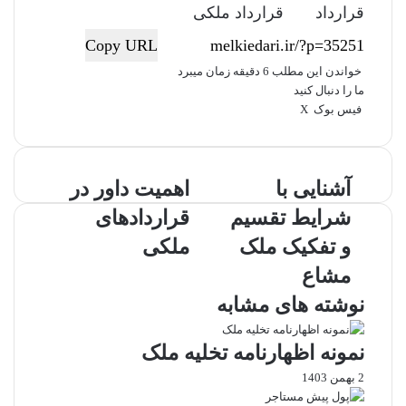
قرارداد
قرارداد ملکی
Copy URL
خواندن این مطلب 6 دقیقه زمان میبرد
ما را دنبال کنید
فیس بوک
X
ل
ا
چ
ی
ت
پ
ر
ا
V
ش
ن
ا
ی
د
ت
K
پ
ک
م
د
ن‌
o
ر
آ
آشنایی با
ا
اهمیت داور در
د
ب
ت
ی
n
ا
ش
ه
ی
ل
ر
t
ت
ک
شرایط تقسیم
قراردادهای
ن
م
ن
ر
س
a
گ
ا
ی
ت
k
ذ
و تفکیک ملک
ملکی
ی
ت
t
ا
مشاع
ی
د
e
ر
ب
ا
ی
نوشته های مشابه
ا
و
ا
ش
ر
ز
نمونه اظهارنامه تخلیه ملک
ر
د
ط
ا
ر
ر
2 بهمن 1403
ی
ق
ی