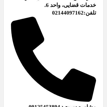
خدمات قضایی، واحد 6.
تلفن:02144097162
مشاوره سریع : 09125453894