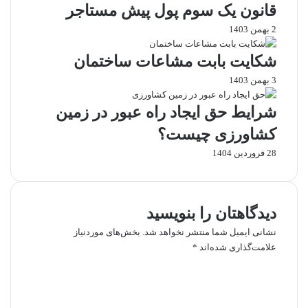
ط
ر
ق
قانون یک سوم پول پیش مستاجر
ت
ا
ا
2 بهمن 1403
ق
ر
ی
س
د
م
شکایت بابت مشاعات ساختمان
ی
ا
ی
م
د
ل
3 بهمن 1403
و
ه
ت
ا
شرایط حق ایجاد راه عبور در زمین
ف
ی
کشاورزی چیست؟
ک
م
ی
ل
28 فروردین 1404
ک
ک
م
ی
ل
ک
دیدگاهتان را بنویسید
م
نشانی ایمیل شما منتشر نخواهد شد.
بخش‌های موردنیاز
ش
علامت‌گذاری شده‌اند
*
ا
د
ع
ی
د
گ