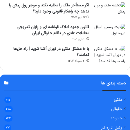
اگر مستأجر ملک را تخلیه نکند و موجر پول پیش را
ندهد چه راهکار قانونی وجود دارد؟
12 دی 1404
قانون جدید املاک قولنامه ای و پایان تدریجی
معاملات عادی در نظام حقوقی ایران
11 دی 1404
با 10 مشکل ملکی در تهران آشنا شوید | راه حل‌ها
کدامند؟
21 خرداد 1404
دسته بندی ها
ملکی
611
حقوقی
250
خانواده
133
وکیل اداره کار
77