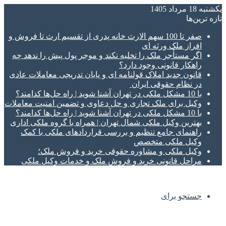
یکشنبه 18 مرداد 1405
تازه‌ ترین‌ها
صفر تا 100 سهم الارث خانه پدری از تقسیم ارث تا فروش و
افراز ملک ورثه ای
اگر مستأجر ملک را تخلیه نکند و موجر پول پیش را ندهد چه
راهکار قانونی وجود دارد؟
قانون جدید املاک قولنامه ای و پایان تدریجی معاملات عادی
در نظام حقوقی ایران
با 10 مشکل ملکی در تهران آشنا شوید | راه حل‌ها کدامند؟
وکیل برای ملک تجاری و حل دعاوی و تضمین امنیت معاملات
با 10 مشکل ملکی در تهران آشنا شوید | راه حل‌ها کدامند؟
بهترین وکیل ملکی شمال تهران | همراه با گروه ملکی اداری
راهنمای جامع تنظیم و بررسی قراردادهای ملکی با کمک
وکیل ملکی متخصص
وکیل ملکی و مشاوره حقوقی خرید و فروش ملک؛
مراحل قانونی خرید و فروش ملک و خدمات وکیل ملکی
جستجو برای