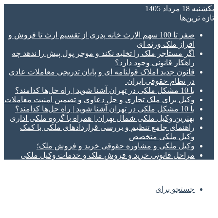
یکشنبه 18 مرداد 1405
تازه‌ ترین‌ها
صفر تا 100 سهم الارث خانه پدری از تقسیم ارث تا فروش و
افراز ملک ورثه ای
اگر مستأجر ملک را تخلیه نکند و موجر پول پیش را ندهد چه
راهکار قانونی وجود دارد؟
قانون جدید املاک قولنامه ای و پایان تدریجی معاملات عادی
در نظام حقوقی ایران
با 10 مشکل ملکی در تهران آشنا شوید | راه حل‌ها کدامند؟
وکیل برای ملک تجاری و حل دعاوی و تضمین امنیت معاملات
با 10 مشکل ملکی در تهران آشنا شوید | راه حل‌ها کدامند؟
بهترین وکیل ملکی شمال تهران | همراه با گروه ملکی اداری
راهنمای جامع تنظیم و بررسی قراردادهای ملکی با کمک
وکیل ملکی متخصص
وکیل ملکی و مشاوره حقوقی خرید و فروش ملک؛
مراحل قانونی خرید و فروش ملک و خدمات وکیل ملکی
جستجو برای