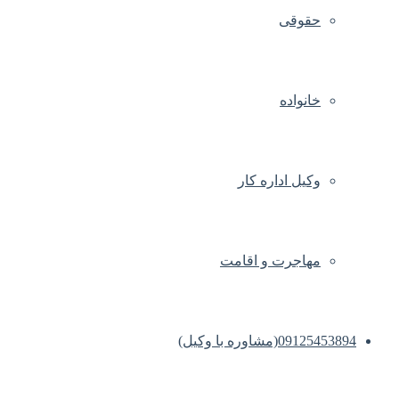
حقوقی
خانواده
وکیل اداره کار
مهاجرت و اقامت
09125453894(مشاوره با وکیل)