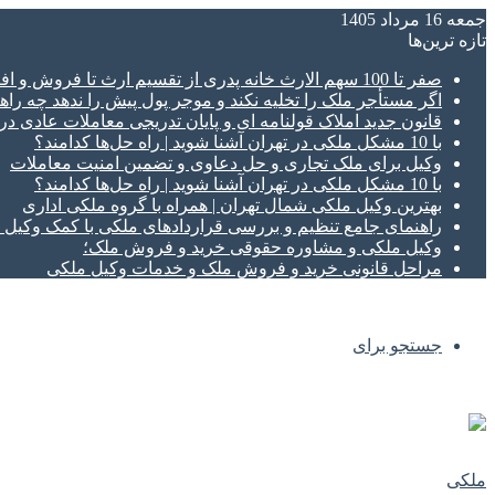
جمعه 16 مرداد 1405
تازه‌ ترین‌ها
صفر تا 100 سهم الارث خانه پدری از تقسیم ارث تا فروش و افراز ملک ورثه ای
اگر مستأجر ملک را تخلیه نکند و موجر پول پیش را ندهد چه راهک
قانون جدید املاک قولنامه ای و پایان تدریجی معاملات عادی د
با 10 مشکل ملکی در تهران آشنا شوید | راه حل‌ها کدامند؟
وکیل برای ملک تجاری و حل دعاوی و تضمین امنیت معاملات
با 10 مشکل ملکی در تهران آشنا شوید | راه حل‌ها کدامند؟
بهترین وکیل ملکی شمال تهران | همراه با گروه ملکی اداری
راهنمای جامع تنظیم و بررسی قراردادهای ملکی با کمک وکی
وکیل ملکی و مشاوره حقوقی خرید و فروش ملک؛
مراحل قانونی خرید و فروش ملک و خدمات وکیل ملکی
جستجو برای