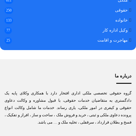
ملکی
611
حقوقی
250
خانواده
133
وکیل اداره کار
77
مهاجرت و اقامت
25
درباره ما
گروه حقوقی تخصصی ملکی اداری افتخار دارد با همکاری وکلای پایه یک
دادگستری به متقاضیان خدمات حقوقی، با قبول مشاوره و وکالت دعاوی
حقوقی و کیفری در امور ملکی، یاری رساند. خدمات ما شامل وکالت انواع
پرونده دعاوی ملکی و ثبتی ، خرید و فروش ملک ، ساخت و ساز ، افراز و تفکیک ،
فسخ و بطلان قرارداد ، سرقفلی ، تخلیه ملک و … می باشد.