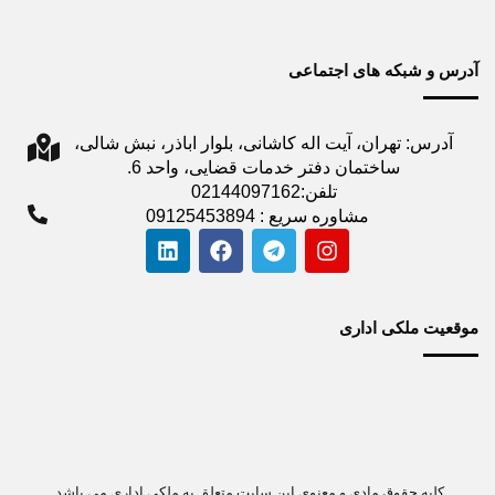
آدرس و شبکه های اجتماعی
آدرس: تهران، آیت اله کاشانی، بلوار اباذر، نبش شالی،
ساختمان دفتر خدمات قضایی، واحد 6.
تلفن:02144097162
مشاوره سریع : 09125453894
موقعیت ملکی اداری
کلیه حقوق مادی و معنوی این سایت متعلق به ملکی اداری می باشد.