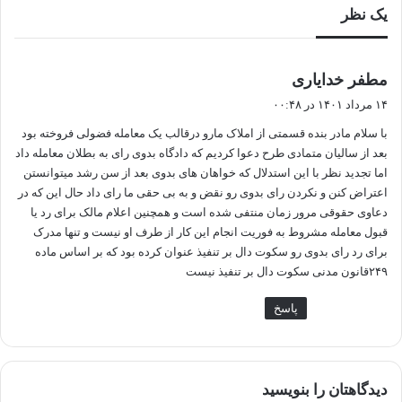
یک نظر
گ
مطفر خدایاری
ف
۱۴ مرداد ۱۴۰۱ در ۰۰:۴۸
ت
با سلام مادر بنده قسمتی از املاک مارو درقالب یک معامله فضولی فروخته بود
:
بعد از سالیان متمادی طرح دعوا کردیم که دادگاه بدوی رای به بطلان معامله داد
اما تجدید نظر با این استدلال که خواهان های بدوی بعد از سن رشد میتوانستن
اعتراض کنن و نکردن رای بدوی رو نقض و به بی حقی ما رای داد حال این که در
دعاوی حقوقی مرور زمان منتفی شده است و همچنین اعلام مالک برای رد یا
قبول معامله مشروط به فوریت انجام این کار از طرف او نیست و تنها مدرک
برای رد رای بدوی رو سکوت دال بر تنفیذ عنوان کرده بود که بر اساس ماده
۲۴۹قانون مدنی سکوت دال بر تنفیذ نیست
پاسخ
دیدگاهتان را بنویسید