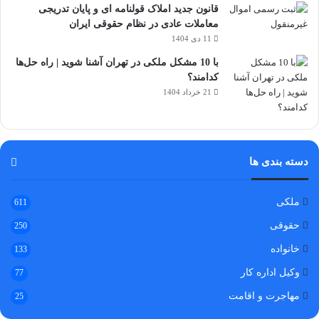
قانون جدید املاک قولنامه ای و پایان تدریجی
معاملات عادی در نظام حقوقی ایران
11 دی 1404
با 10 مشکل ملکی در تهران آشنا شوید | راه حل‌ها
کدامند؟
21 خرداد 1404
دسته بندی ها
ملکی
611
حقوقی
250
خانواده
133
وکیل اداره کار
77
مهاجرت و اقامت
25