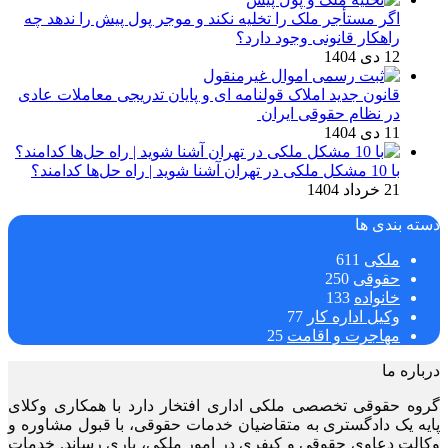
اگر مستأجر ملک را تخلیه نکند و موجر پول پیش را ندهد چه
راهکار قانونی وجود دارد؟
12 دی 1404
قانون جدید املاک قولنامه ای و پایان تدریجی معاملات عادی
در نظام حقوقی ایران
11 دی 1404
با 10 مشکل ملکی در تهران آشنا شوید | راه حل‌ها کدامند؟
21 خرداد 1404
دسته بندی ها
ملکی
611
حقوقی
250
خانواده
133
وکیل اداره کار
77
مهاجرت و اقامت
25
درباره ما
گروه حقوقی تخصصی ملکی اداری افتخار دارد با همکاری وکلای
پایه یک دادگستری به متقاضیان خدمات حقوقی، با قبول مشاوره و
وکالت دعاوی حقوقی و کیفری در امور ملکی، یاری رساند. خدمات