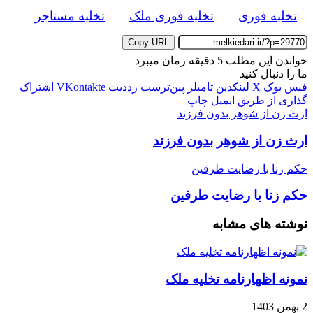
تخلیه فوری
تخلیه فوری ملک
تخلیه مستاجر
Copy URL
خواندن این مطلب 5 دقیقه زمان میبرد
ما را دنبال کنید
فیس بوک
X
لینکدین
‫تامبلر
‫پین‌ترست
‫رددیت
‫VKontakte
اشتراک
گذاری از طریق ایمیل
چاپ
ارث زن از شوهر بدون فرزند
ارث زن از شوهر بدون فرزند
حکم زنا با رضایت طرفین
حکم زنا با رضایت طرفین
نوشته های مشابه
نمونه اظهارنامه تخلیه ملک
2 بهمن 1403