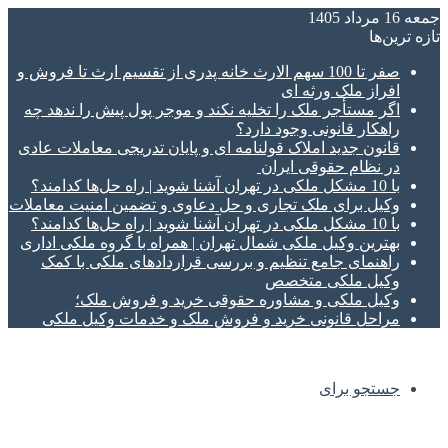
جمعه 16 مرداد 1405
تازه‌ ترین‌ها
صفر تا 100 سهم الارث خانه پدری از تقسیم ارث تا فروش و
افراز ملک ورثه ای
اگر مستأجر ملک را تخلیه نکند و موجر پول پیش را ندهد چه
راهکار قانونی وجود دارد؟
قانون جدید املاک قولنامه ای و پایان تدریجی معاملات عادی
در نظام حقوقی ایران
با 10 مشکل ملکی در تهران آشنا شوید | راه حل‌ها کدامند؟
وکیل برای ملک تجاری و حل دعاوی و تضمین امنیت معاملات
با 10 مشکل ملکی در تهران آشنا شوید | راه حل‌ها کدامند؟
بهترین وکیل ملکی شمال تهران | همراه با گروه ملکی اداری
راهنمای جامع تنظیم و بررسی قراردادهای ملکی با کمک
وکیل ملکی متخصص
وکیل ملکی و مشاوره حقوقی خرید و فروش ملک؛
مراحل قانونی خرید و فروش ملک و خدمات وکیل ملکی
جستجو برای