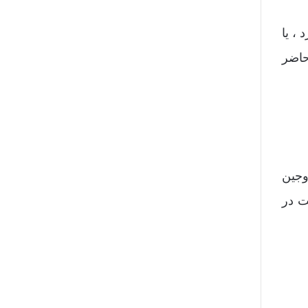
، یا
حاضر
وجین
ت در