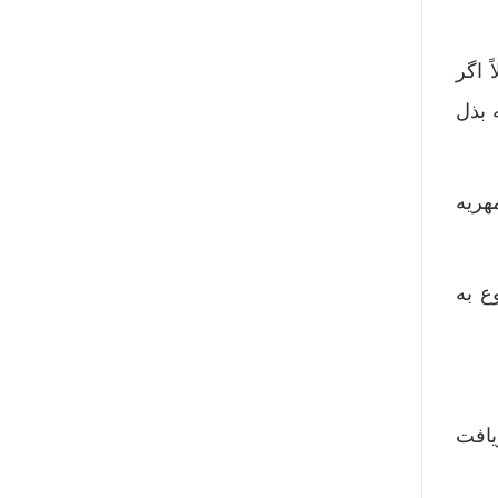
 اگر
 بذل
هریه
ع به
یافت