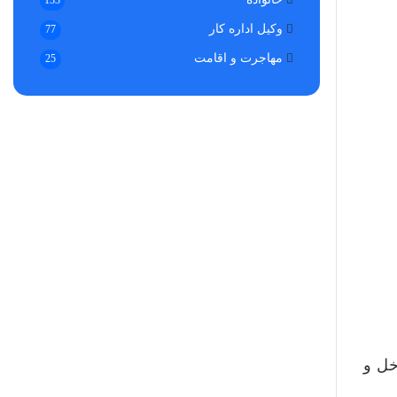
133
وکیل اداره کار
77
مهاجرت و اقامت
25
خل و