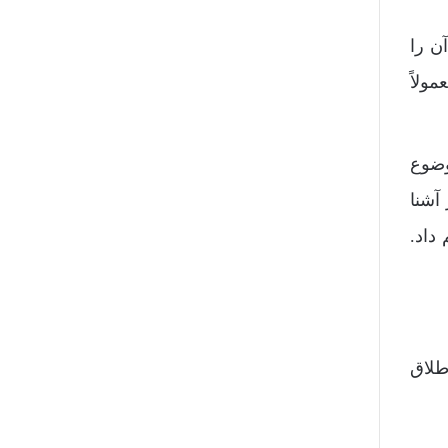
ن را
ولاً
وضوع
آشنا
داد.
طلاق