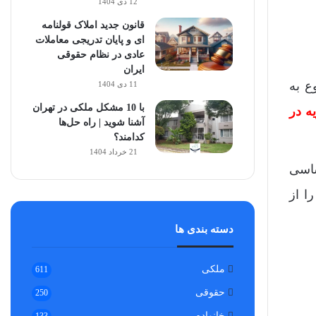
12 دی 1404
قانون جدید املاک قولنامه
ای و پایان تدریجی معاملات
عادی در نظام حقوقی
ایران
ع به
11 دی 1404
با 10 مشکل ملکی در تهران
ه در
آشنا شوید | راه حل‌ها
کدامند؟
21 خرداد 1404
ساسی
ا از
دسته بندی ها
ملکی
611
حقوقی
250
خانواده