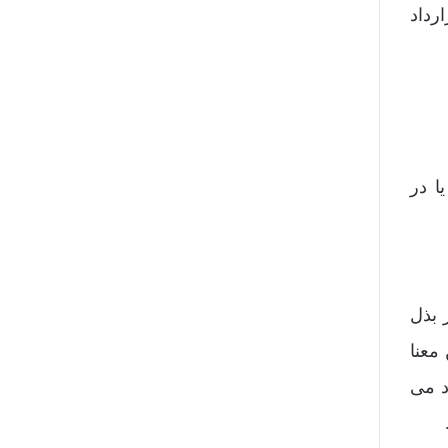
رداد
ا در
 بذل
معنا
د می