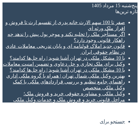
پنج‌شنبه 15 مرداد 1405
تازه‌ ترین‌ها
صفر تا 100 سهم الارث خانه پدری از تقسیم ارث تا فروش و
افراز ملک ورثه ای
اگر مستأجر ملک را تخلیه نکند و موجر پول پیش را ندهد چه
راهکار قانونی وجود دارد؟
قانون جدید املاک قولنامه ای و پایان تدریجی معاملات عادی
در نظام حقوقی ایران
با 10 مشکل ملکی در تهران آشنا شوید | راه حل‌ها کدامند؟
وکیل برای ملک تجاری و حل دعاوی و تضمین امنیت معاملات
با 10 مشکل ملکی در تهران آشنا شوید | راه حل‌ها کدامند؟
بهترین وکیل ملکی شمال تهران | همراه با گروه ملکی اداری
راهنمای جامع تنظیم و بررسی قراردادهای ملکی با کمک
وکیل ملکی متخصص
وکیل ملکی و مشاوره حقوقی خرید و فروش ملک؛
مراحل قانونی خرید و فروش ملک و خدمات وکیل ملکی
جستجو برای