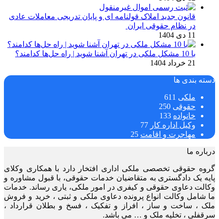
قانون جدید املاک قولنامه ای و پایان تدریجی معاملات عادی
در نظام حقوقی ایران
11 دی 1404
با 10 مشکل ملکی در تهران آشنا شوید | راه حل‌ها کدامند؟
21 خرداد 1404
دسته بندی ها
ملکی
611
حقوقی
250
خانواده
133
وکیل اداره کار
77
مهاجرت و اقامت
25
درباره ما
گروه حقوقی تخصصی ملکی اداری افتخار دارد با همکاری وکلای
پایه یک دادگستری به متقاضیان خدمات حقوقی، با قبول مشاوره و
وکالت دعاوی حقوقی و کیفری در امور ملکی، یاری رساند. خدمات
ما شامل وکالت انواع پرونده دعاوی ملکی و ثبتی ، خرید و فروش
ملک ، ساخت و ساز ، افراز و تفکیک ، فسخ و بطلان قرارداد ،
سرقفلی ، تخلیه ملک و … می باشد.