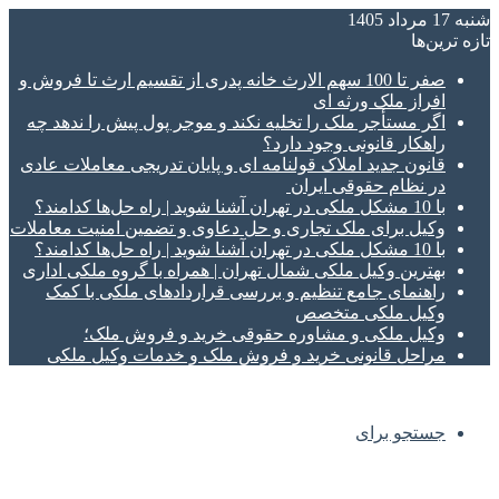
شنبه 17 مرداد 1405
تازه‌ ترین‌ها
صفر تا 100 سهم الارث خانه پدری از تقسیم ارث تا فروش و
افراز ملک ورثه ای
اگر مستأجر ملک را تخلیه نکند و موجر پول پیش را ندهد چه
راهکار قانونی وجود دارد؟
قانون جدید املاک قولنامه ای و پایان تدریجی معاملات عادی
در نظام حقوقی ایران
با 10 مشکل ملکی در تهران آشنا شوید | راه حل‌ها کدامند؟
وکیل برای ملک تجاری و حل دعاوی و تضمین امنیت معاملات
با 10 مشکل ملکی در تهران آشنا شوید | راه حل‌ها کدامند؟
بهترین وکیل ملکی شمال تهران | همراه با گروه ملکی اداری
راهنمای جامع تنظیم و بررسی قراردادهای ملکی با کمک
وکیل ملکی متخصص
وکیل ملکی و مشاوره حقوقی خرید و فروش ملک؛
مراحل قانونی خرید و فروش ملک و خدمات وکیل ملکی
جستجو برای