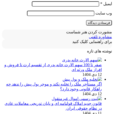
ایمیل
*
وب‌ سایت
مشورت کردن هنر شماست
مشاوره تلفنی
برای راهنمایی کلیک کنید
نوشته های تازه
صفر تا 100 سهم الارث خانه پدری از تقسیم ارث تا فروش و
افراز ملک ورثه ای
12 دی 1404
اگر مستأجر ملک را تخلیه نکند و موجر پول پیش را ندهد چه
راهکار قانونی وجود دارد؟
12 دی 1404
قانون جدید املاک قولنامه ای و پایان تدریجی معاملات عادی
در نظام حقوقی ایران
11 دی 1404