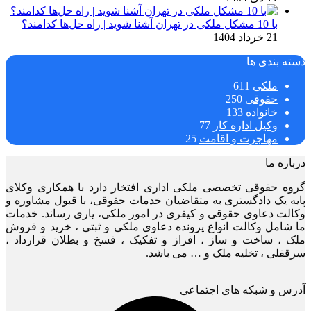
با 10 مشکل ملکی در تهران آشنا شوید | راه حل‌ها کدامند؟
21 خرداد 1404
دسته بندی ها
ملکی
611
حقوقی
250
خانواده
133
وکیل اداره کار
77
مهاجرت و اقامت
25
درباره ما
گروه حقوقی تخصصی ملکی اداری افتخار دارد با همکاری وکلای
پایه یک دادگستری به متقاضیان خدمات حقوقی، با قبول مشاوره و
وکالت دعاوی حقوقی و کیفری در امور ملکی، یاری رساند. خدمات
ما شامل وکالت انواع پرونده دعاوی ملکی و ثبتی ، خرید و فروش
ملک ، ساخت و ساز ، افراز و تفکیک ، فسخ و بطلان قرارداد ،
سرقفلی ، تخلیه ملک و … می باشد.
آدرس و شبکه های اجتماعی