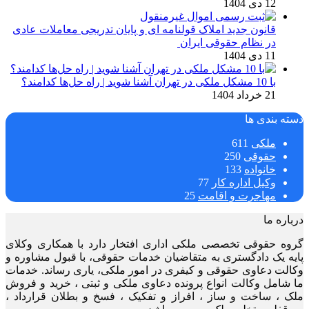
12 دی 1404
قانون جدید املاک قولنامه ای و پایان تدریجی معاملات عادی
در نظام حقوقی ایران
11 دی 1404
با 10 مشکل ملکی در تهران آشنا شوید | راه حل‌ها کدامند؟
21 خرداد 1404
دسته بندی ها
ملکی
611
حقوقی
250
خانواده
133
وکیل اداره کار
77
مهاجرت و اقامت
25
درباره ما
گروه حقوقی تخصصی ملکی اداری افتخار دارد با همکاری وکلای
پایه یک دادگستری به متقاضیان خدمات حقوقی، با قبول مشاوره و
وکالت دعاوی حقوقی و کیفری در امور ملکی، یاری رساند. خدمات
ما شامل وکالت انواع پرونده دعاوی ملکی و ثبتی ، خرید و فروش
ملک ، ساخت و ساز ، افراز و تفکیک ، فسخ و بطلان قرارداد ،