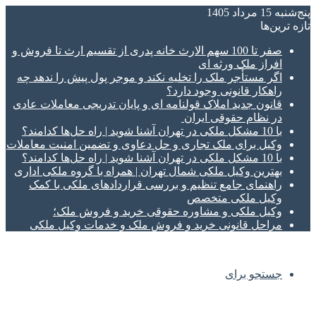
پنج‌شنبه 15 مرداد 1405
تازه‌ ترین‌ها
صفر تا 100 سهم الارث خانه پدری از تقسیم ارث تا فروش و
افراز ملک ورثه ای
اگر مستأجر ملک را تخلیه نکند و موجر پول پیش را ندهد چه
راهکار قانونی وجود دارد؟
قانون جدید املاک قولنامه ای و پایان تدریجی معاملات عادی
در نظام حقوقی ایران
با 10 مشکل ملکی در تهران آشنا شوید | راه حل‌ها کدامند؟
وکیل برای ملک تجاری و حل دعاوی و تضمین امنیت معاملات
با 10 مشکل ملکی در تهران آشنا شوید | راه حل‌ها کدامند؟
بهترین وکیل ملکی شمال تهران | همراه با گروه ملکی اداری
راهنمای جامع تنظیم و بررسی قراردادهای ملکی با کمک
وکیل ملکی متخصص
وکیل ملکی و مشاوره حقوقی خرید و فروش ملک؛
مراحل قانونی خرید و فروش ملک و خدمات وکیل ملکی
جستجو برای