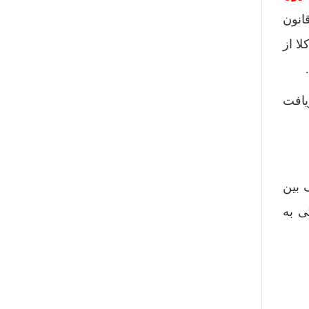
انون
ا از
یافت
 بین
رسیدگی به