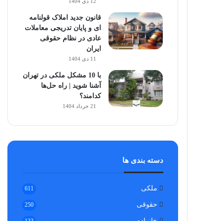
12 دی 1404
قانون جدید املاک قولنامه
ای و پایان تدریجی معاملات
عادی در نظام حقوقی
ایران
11 دی 1404
با 10 مشکل ملکی در تهران
آشنا شوید | راه حل‌ها
کدامند؟
21 خرداد 1404
دسته بندی ها
ملکی
611
حقوقی
250
خانواده