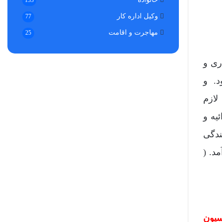
133
وکیل اداره کار
77
مهاجرت و اقامت
25
ری و
د. و
لازم
یه و
ندگی
د. (
یون