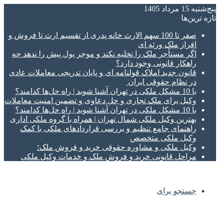
پنج‌شنبه 15 مرداد 1405
تازه‌ ترین‌ها
صفر تا 100 سهم الارث خانه پدری از تقسیم ارث تا فروش و
افراز ملک ورثه ای
اگر مستأجر ملک را تخلیه نکند و موجر پول پیش را ندهد چه
راهکار قانونی وجود دارد؟
قانون جدید املاک قولنامه ای و پایان تدریجی معاملات عادی
در نظام حقوقی ایران
با 10 مشکل ملکی در تهران آشنا شوید | راه حل‌ها کدامند؟
وکیل برای ملک تجاری و حل دعاوی و تضمین امنیت معاملات
با 10 مشکل ملکی در تهران آشنا شوید | راه حل‌ها کدامند؟
بهترین وکیل ملکی شمال تهران | همراه با گروه ملکی اداری
راهنمای جامع تنظیم و بررسی قراردادهای ملکی با کمک
وکیل ملکی متخصص
وکیل ملکی و مشاوره حقوقی خرید و فروش ملک؛
مراحل قانونی خرید و فروش ملک و خدمات وکیل ملکی
جستجو برای