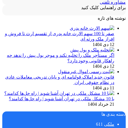
مشاوره تلفنی
برای راهنمایی کلیک کنید
نوشته های تازه
صفر تا 100 سهم الارث خانه پدری از تقسیم ارث تا فروش و
افراز ملک ورثه ای
12 دی 1404
اگر مستأجر ملک را تخلیه نکند و موجر پول پیش را ندهد چه
راهکار قانونی وجود دارد؟
12 دی 1404
قانون جدید املاک قولنامه ای و پایان تدریجی معاملات عادی
در نظام حقوقی ایران
11 دی 1404
با 10 مشکل ملکی در تهران آشنا شوید | راه حل‌ها کدامند؟
21 خرداد 1404
دسته بندی ها
ملکی
611