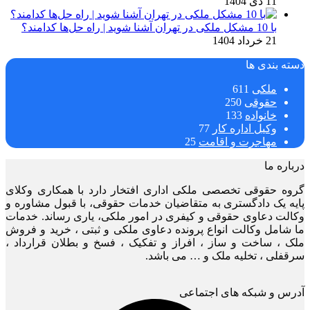
11 دی 1404
با 10 مشکل ملکی در تهران آشنا شوید | راه حل‌ها کدامند؟
21 خرداد 1404
دسته بندی ها
ملکی
611
حقوقی
250
خانواده
133
وکیل اداره کار
77
مهاجرت و اقامت
25
درباره ما
گروه حقوقی تخصصی ملکی اداری افتخار دارد با همکاری وکلای
پایه یک دادگستری به متقاضیان خدمات حقوقی، با قبول مشاوره و
وکالت دعاوی حقوقی و کیفری در امور ملکی، یاری رساند. خدمات
ما شامل وکالت انواع پرونده دعاوی ملکی و ثبتی ، خرید و فروش
ملک ، ساخت و ساز ، افراز و تفکیک ، فسخ و بطلان قرارداد ،
سرقفلی ، تخلیه ملک و … می باشد.
آدرس و شبکه های اجتماعی