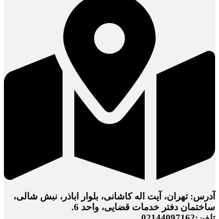
آدرس: تهران، آیت اله کاشانی، بلوار اباذر، نبش شالی،
ساختمان دفتر خدمات قضایی، واحد 6.
تلفن:02144097162