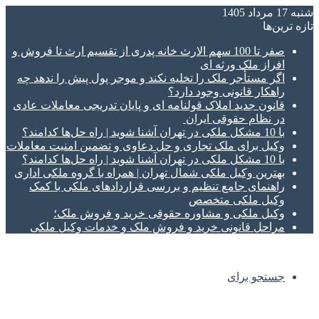
شنبه 17 مرداد 1405
تازه‌ ترین‌ها
صفر تا 100 سهم الارث خانه پدری از تقسیم ارث تا فروش و
افراز ملک ورثه ای
اگر مستأجر ملک را تخلیه نکند و موجر پول پیش را ندهد چه
راهکار قانونی وجود دارد؟
قانون جدید املاک قولنامه ای و پایان تدریجی معاملات عادی
در نظام حقوقی ایران
با 10 مشکل ملکی در تهران آشنا شوید | راه حل‌ها کدامند؟
وکیل برای ملک تجاری و حل دعاوی و تضمین امنیت معاملات
با 10 مشکل ملکی در تهران آشنا شوید | راه حل‌ها کدامند؟
بهترین وکیل ملکی شمال تهران | همراه با گروه ملکی اداری
راهنمای جامع تنظیم و بررسی قراردادهای ملکی با کمک
وکیل ملکی متخصص
وکیل ملکی و مشاوره حقوقی خرید و فروش ملک؛
مراحل قانونی خرید و فروش ملک و خدمات وکیل ملکی
جستجو برای